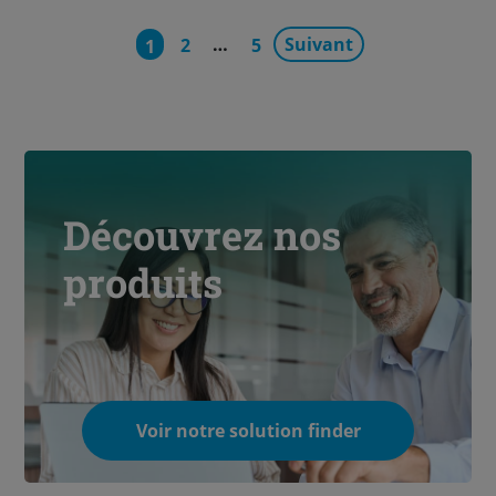
…
Suivant
2
5
1
Découvrez nos
produits
Voir notre solution finder