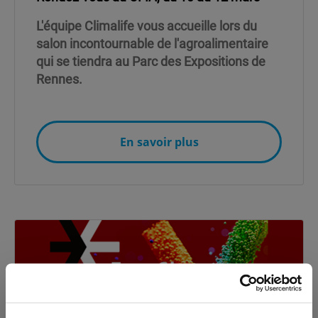
L'équipe Climalife vous accueille lors du
salon incontournable de l'agroalimentaire
qui se tiendra au Parc des Expositions de
Rennes.
En savoir plus