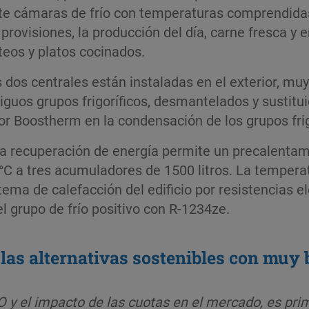
te cámaras de frío con tempe­raturas comprendidas
 provisiones, la producción del día, carne fresca y 
teos y platos cocinados.
 dos centrales están instaladas en el exterior, muy
iguos gru­pos frigoríficos, desmantelados y sustit
or Boostherm en la condensación de los grupos frig
a recuperación de energía permite un precalen­tam
°C a tres acumuladores de 1500 litros. La temperat
tema de cale­facción del edificio por resistencias e
l grupo de frío positivo con R-1234ze.
 las alternativas sostenibles con muy
y el impacto de las cuotas en el mercado, es primo