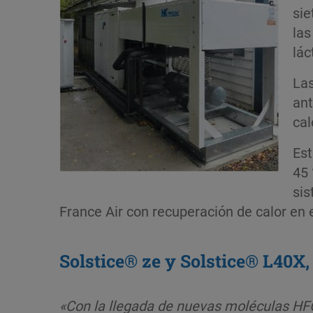
sie
las
lác
Las
ant
cal
Est
45 
sis
France Air con recuperación de calor en e
Solstice® ze y Solstice® L40X,
«Con la llegada de nuevas moléculas HFO 