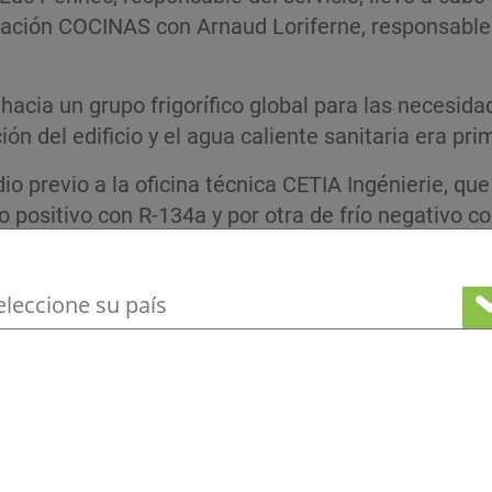
ación COCINAS con Arnaud Loriferne, responsable 
acia un grupo frigorífico glo­bal para las necesidad
ión del edificio y el agua caliente sanitaria era pri
o previo a la oficina técnica CETIA Ingénierie, que 
o positivo con R-134a y por otra de frío negativo c
upuesto de 80000 € en el que destacaban el ahorro 
ione su ubicación para ver nuestra ofert
ontratación pública del Ayuntamiento. La convocatori
rta y Central Froid consiguió el contrato gracias
ltima generación con un PCA más bajo.
sin paros de producción y facilidad d