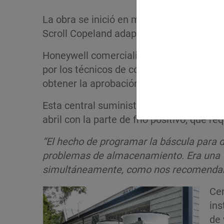
La obra se inició en marzo de 2017 con l
Scroll Copeland adaptado por el instalad
Honeywell comercializa este fluido, con
por los técnicos de com­presores y los f
obtener la aprobación de este proyecto.
Esta central suministra a la cámara de f
abril con la parte de frío positivo, que 
“El hecho de programar la báscula para 
problemas de almacenamiento. Era una ve
simultáneamente, como nos recomendaba
Cen
ins
de 