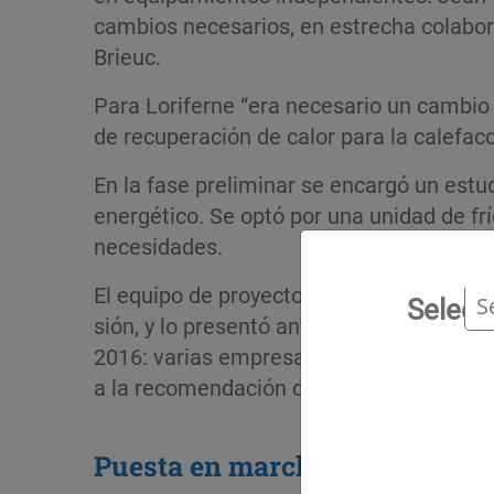
cambios necesarios, en estrecha colabor
Brieuc.
Para Loriferne “era necesario un cambio h
de recuperación de calor para la cale­facc
En la fase preliminar se encargó un estudi
energético. Se optó por una unidad de frí
necesidades.
El equipo de proyecto estableció un pres
Selecc
sión, y lo presentó ante la comisión de c
2016: varias empresas presentaron su ofe
a la recomendación de fluidos HFO de ú
Puesta en marcha planificada 