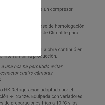
éfrigération dotada de un compresor
lstice® L40X. En la fase de homologación
 el servicio técnico de Climalife para
oductos con­gelados. La obra continuó en
no interrumpir la producción.
 a una nos ha permitido evitar
e conectar cuatro cámaras
.
tivo HK Refrigeración adaptada por el
ración R-1234ze. Equipada con variadores
es de preparaciones frías a 10 °C y las