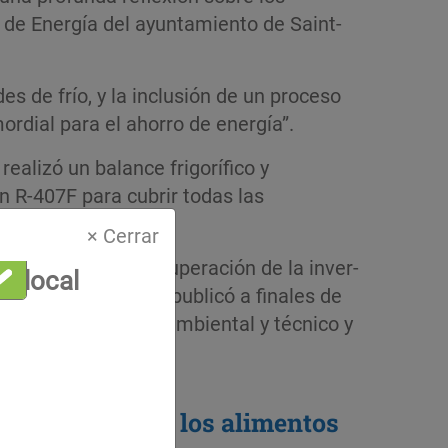
de Energía del ayuntamiento de Saint-
es de frío, y la inclusión de un proceso
mordial para el ahorro de energía”.
realizó un balance frigorífico y
on R-407F para cubrir todas las
× Cerrar
de energía y la recuperación de la inver­
a local
a de licita­ción se publicó a finales de
 a su enfoque medioambiental y técnico y
e almacenaje de los alimentos