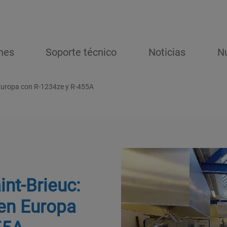
nes
Soporte técnico
Noticias
N
n Europa con R-1234ze y R-455A
int-Brieuc:
 en Europa
55A