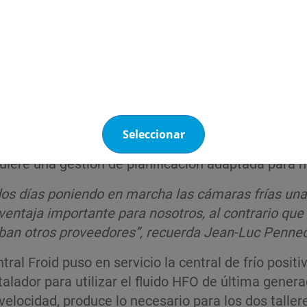
a instala­ción de una central de frío negativo HK R
or para funcionar con R-455A.
 un PCA de 146 según el IPPC 5, bajo el nombre So
abricantes de componentes, Mickael Rouxel confió en
Seleccionar
río negativo una temperatura de -20 °C para los pr
requiere una gestión de planificación adaptada para 
dos días poniendo en marcha las cámaras frías una
ntaja importante para nosotros, al contra­rio qu
n otros proveedores”, recuerda Jean-Luc Pennec
tral Froid puso en servicio la central de frío posi­
talador para utilizar el fluido HFO de última gene
velocidad, produce lo necesario para los dos taller