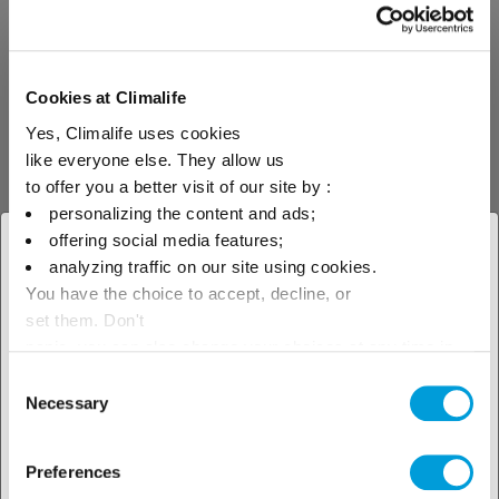
degrada más rápido cuando la temperatura
exterior aumenta. El promedio EER es de R-
1234ze = 1,73 y NH3 = 1,29, una diferencia
Cookies at Climalife
media de rendimiento del 25 %.
Yes, Climalife uses cookies
like everyone else. They allow us
to offer you a better visit of our site by :
personalizing the content and ads;
offering social media features;
× Cerrar
analyzing traffic on our site using cookies.
You have the choice to accept, decline, or
Seleccione su ubicación para
set them. Don't
Campaña de medición del 26 de agosto al 8
ver nuestra oferta local
panic, you can also change your choices at any time in
de septiembre de 2020
en la enfriadora nº 1
the Manage Cookies tab.
Consent
en 1234ze con el sistema Regandsy activo
Necessary
Selection
solo durante dos días*, la enfriadora nº 2 en
1234ze con el sistema Regandsy inactivo y la
Preferences
enfriadora nº 3 en NH3. Esto muestra una