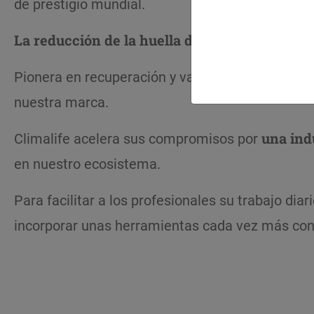
de prestigio mundial.
La reducción de la huella de carbono y la efi
Pionera en recuperación y valorización de los g
nuestra marca.
Climalife acelera sus compromisos por
una ind
en nuestro ecosistema.
Para facilitar a los profesionales su trabajo dia
incorporar unas herramientas cada vez más co