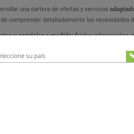
rrollar una cartera de ofertas y servicios
adaptada
de comprender detalladamente las necesidades de n
tos y servicios a medida:
fluidos refrigerantes, 
ero también propelentes de aerosoles, agentes de e
ione su ubicación para ver nuestra ofert
do territorial es la base de nuestro éxito y nos ot
todo el mundo
a través de nuestra filial de export
te la implantación de delegaciones en China y, r
delidad de nuestros clientes y de las sólidas rela