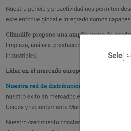
Nuestra pericia y proactividad nos permiten desa
este enfoque global e integrado somos capaces 
Climalife propone una amplia gama de produc
limpieza, análisis, prestaciones e ingeniería, p
Selecc
industriales.
Líder en el mercado europeo
, nuestro entrama
Nuestra red de distribución se extiende por 
nuestro éxito en mercados en pleno auge median
Unidos y recientemente Marruecos
Nuestro crecimiento constante es fruto de la fi