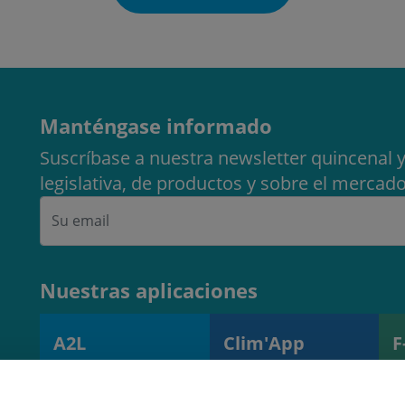
Manténgase informado
Suscríbase a nuestra newsletter quincenal y
legislativa, de productos y sobre el mercado
Nuestras aplicaciones
A2L
Clim'App
F
Calculadora de
Supervisión de
H
carga A2L
operaciones y
s