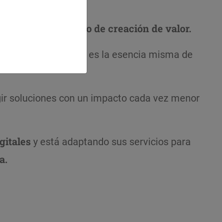
r de nuestro modelo de creación de valor.
 de economía circular es la esencia misma de
gir soluciones con un impacto cada vez menor
gitales
y está adaptando sus servicios para
a.