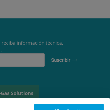
 reciba información técnica,
.
-Gas Solutions
erramienta de
elección de