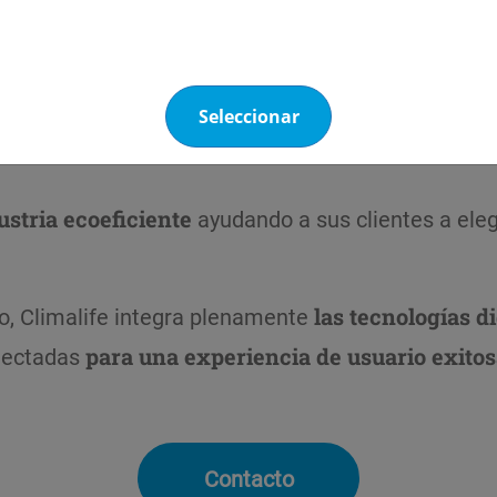
ciencia energética constituyen la piedra angula
Seleccionar
ases fluorados de efecto invernadero, el concepto
ustria ecoeficiente
ayudando a sus clientes a ele
rio, Climalife integra plenamente
las tecnologías di
nectadas
para una experiencia de usuario exitos
Contacto