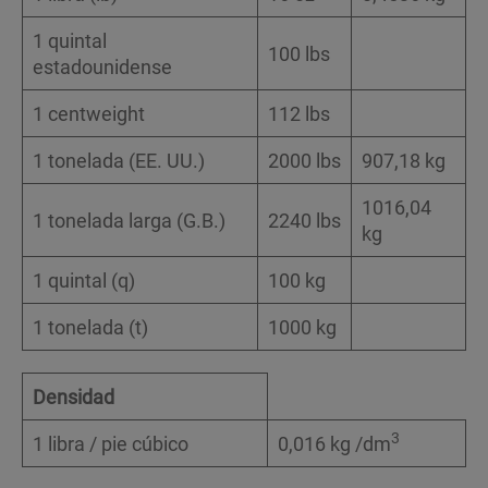
1 quintal
100 lbs
estadounidense
1 centweight
112 lbs
1 tonelada (EE. UU.)
2000 lbs
907,18 kg
1016,04
1 tonelada larga (G.B.)
2240 lbs
kg
1 quintal (q)
100 kg
1 tonelada (t)
1000 kg
Densidad
3
1 libra / pie cúbico
0,016 kg /dm