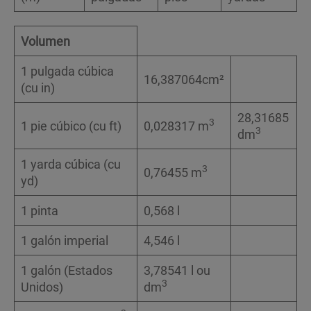
Volumen
1 pulgada cúbica
16,387064cm²
(cu in)
28,31685
3
1 pie cúbico (cu ft)
0,028317 m
3
dm
1 yarda cúbica (cu
3
0,76455 m
yd)
1 pinta
0,568 l
1 galón imperial
4,546 l
1 galón (Estados
3,78541 l ou
3
Unidos)
dm