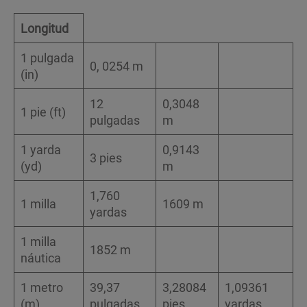
Longitud
1 pulgada
0, 0254 m
(in)
12
0,3048
1 pie (ft)
pulgadas
m
1 yarda
0,9143
3 pies
(yd)
m
1,760
1 milla
1609 m
yardas
1 milla
1852 m
náutica
1 metro
39,37
3,28084
1,09361
(m)
pulgadas
pies
yardas