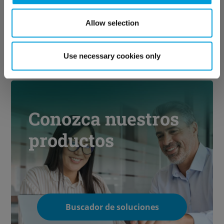
° Celsius = (°F – 32) x 5/9
Allow selection
° Celsius = T (Kelvin) – 273,15
Use necessary cookies only
Conozca nuestros
productos
Buscador de soluciones