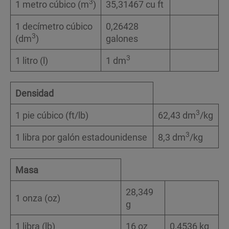
3
1 metro cúbico (m
)
35,31467 cu ft
1 decímetro cúbico
0,26428
3
(dm
)
galones
3
1 litro (l)
1 dm
Densidad
3
1 pie cúbico (ft/lb)
62,43 dm
/kg
3
1 libra por galón estadounidense
8,3 dm
/kg
Masa
28,349
1 onza (oz)
g
1 libra (lb)
16 oz
0,4536 kg