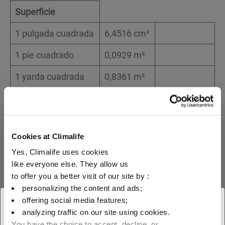
Superficie
1 pulgada cuadrada
6,4516 cm²
1 pie cuadrado
0,0929 m²
1 yarda cuadrada
0,8361 m²
2
2
1 metro cuadrado
1550 in
10,76391 ft
Energía-cantidad de
Cookies at Climalife
calor
Yes, Climalife uses cookies
1 cal
4,18 Julios
like everyone else. They allow us
to offer you a better visit of our site by :
1055
personalizing the content and ads;
1 B.T.U
0,252 kcal
Julios
offering social media features;
× Cerrar
analyzing traffic on our site using cookies.
1 kcal / kg.°
1 B.T.U/lb.° F
You have the choice to accept, decline, or