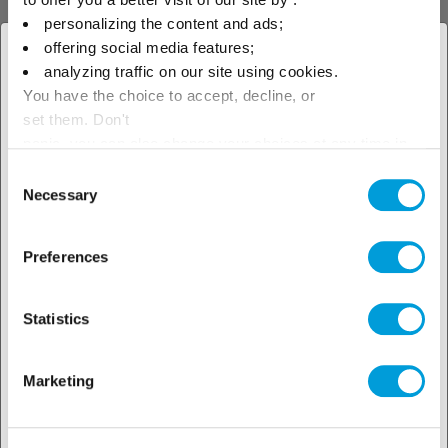
productos
personalizing the content and ads;
offering social media features;
× Cerrar
analyzing traffic on our site using cookies.
You have the choice to accept, decline, or
Seleccione su ubicación para
set them. Don't
ver nuestra oferta local
panic, you can also change your choices at any time in
Buscador de soluciones
the Manage Cookies tab.
Consent
Necessary
Selection
Preferences
Conozca nuestro
Statistics
soporte técnico
Marketing