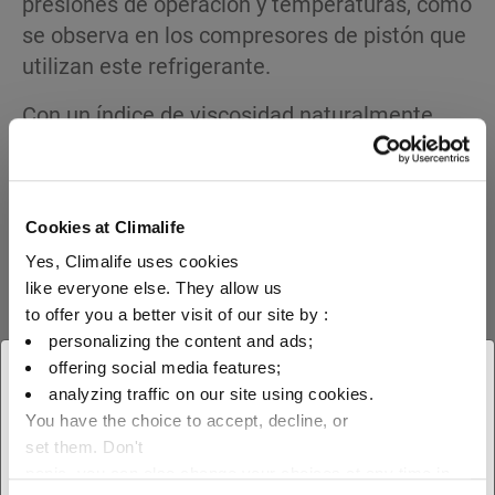
presiones de operación y temperaturas, como
se observa en los compresores de pistón que
utilizan este refrigerante.
Con un índice de viscosidad naturalmente
estable, alta resistencia al cizallamiento y
fluidez a baja temperatura, este aceite ofrece
beneficios adicionales bajo condiciones de
Cookies at Climalife
operación intensivas que incluyen reducción
Yes, Climalife uses cookies
de fugas en el sello del eje, y potencial
like everyone else. They allow us
para mejorar la eficiencia del evaporador.
to offer you a better visit of our site by :
personalizing the content and ads;
Excelente protección contra el desgaste.
Alto índice de viscosidad y excelente fluidez a baja
offering social media features;
× Cerrar
temperatura.
analyzing traffic on our site using cookies.
Coeficiente de tracción bajo para mejorar la
You have the choice to accept, decline, or
Seleccione su ubicación para
eficiencia del sistema.
set them. Don't
ver nuestra oferta local
panic, you can also change your choices at any time in