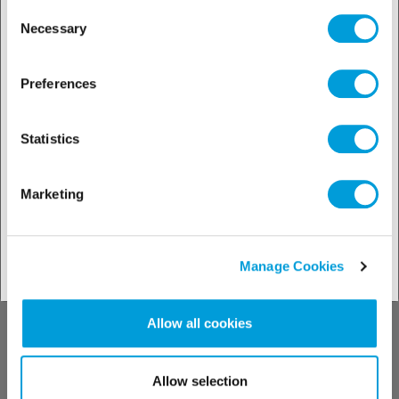
the Manage Cookies tab.
Consent
Necessary
Selection
Conozca nuestros
Preferences
productos
Statistics
Marketing
Buscador de soluciones
Manage Cookies
Allow all cookies
Conozca nuestro
Allow selection