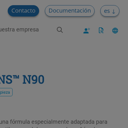
Contacto
Documentación
es
uestra empresa
NS™ N90
pieza
a fórmula especialmente adaptada para