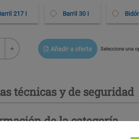
arril 217 I
Barril 30 I
Bidón
ANS™
+
Añadir a oferta
Seleccione una op
as técnicas y de seguridad
rmación de la categoría