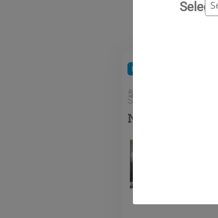
Selecc
Expansión de espumas
Novexpans™ cic
Novexp
utiliza
ciclope
la expa
poliure