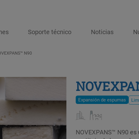
nes
Soporte técnico
Noticias
N
OVEXPANS™ N90
NOVEXPA
Expansión de espumas
Lim
NOVEXPANS™ N90 es un