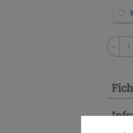
B
NOVEXP
-
N90
quantity
Fich
Info