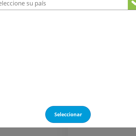
ione su ubicación para ver nuestra ofert
Otros productos que podrían interesarle
Expansión de espumas
Hidrocarburos
Hidr
lopentano
Novexpans™ isope
ans™ ciclopentano se
NovexpansT
 (con elevado porcentaje
2-metilbuta
ntano) como agente para
elevado por
nsión de espumas de
isopentano)
tano rígidas.
expansión 
Seleccionar
poliuretano 