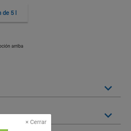
 de 5 l
ción arriba
× Cerrar