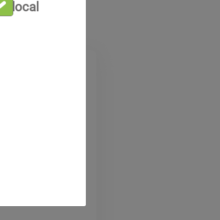
a local
ocarburos
ntano T
M isopentano T es un
no utilizado (con
centaje de
 como agente para la
de espumas de
rígidas.