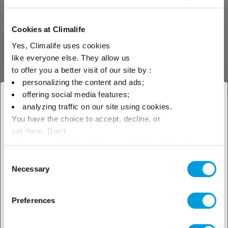
Otros productos que podrían
Cookies at Climalife
interesarle
Yes, Climalife uses cookies
like everyone else. They allow us
to offer you a better visit of our site by :
personalizing the content and ads;
Gases especiales
Gas inerte
offering social media features;
× Cerrar
analyzing traffic on our site using cookies.
You have the choice to accept, decline, or
Seleccione su ubicación para
Pyrostop 6 (SF6)
set them. Don't
ver nuestra oferta local
panic, you can also change your choices at any time in
Pyrostop 6 (SF6) es un gas
the Manage Cookies tab.
Consent
dieléctrico, inerte, no tóxico y no
Necessary
Selection
inflamable destinado a cortar
los arcos eléctricos o también
para eliminar la inflamación en
las coladas de magnesio. Se
Preferences
utiliza en los siguientes
sectores: disyuntores de alta
tensión, subestaciones