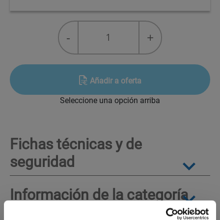
Pyrostop
-
+
6
(SF6)
IEC
60376
Añadir a oferta
quantity
Seleccione una opción arriba
Fichas técnicas y de
seguridad
Información de la categoría