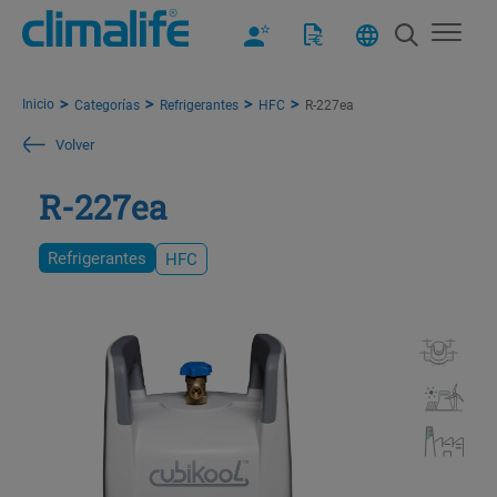
Inicio
Categorías
Refrigerantes
HFC
R-227ea
Volver
R-227ea
Refrigerantes
HFC