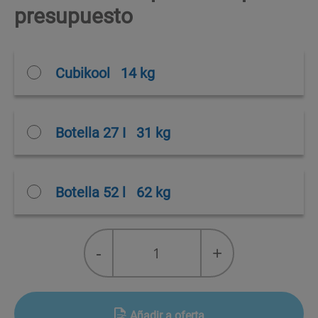
presupuesto
Cubikool
14 kg
Botella 27 I
31 kg
Botella 52 l
62 kg
R-
-
+
227ea
quantity
Añadir a oferta