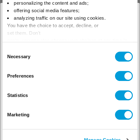
personalizing the content and ads;
sector
offering social media features;
× Cerrar
analyzing traffic on our site using cookies.
You have the choice to accept, decline, or
Seleccione su ubicación para
set them. Don't
ver nuestra oferta local
Seleccione su industria
panic, you can also change your choices at any time in
the Manage Cookies tab.
Consent
Necessary
Selection
Preferences
Conozca nuestro
soporte técnico
Statistics
Marketing
Manage Cookies