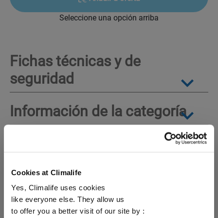
Seleccione una opción arriba
Fichas técnicas y de
seguridad
Información de la categoría
Cookies at Climalife
Yes, Climalife uses cookies
Descubra
like everyone else. They allow us
soluciones por
to offer you a better visit of our site by :