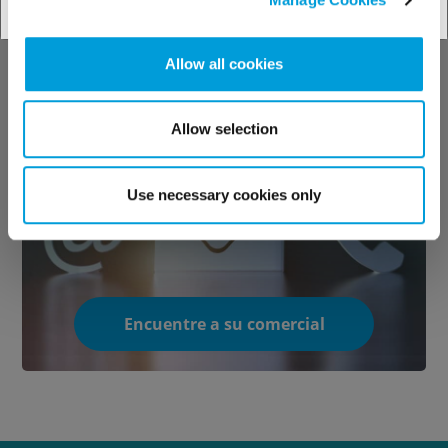
Vea todas las opciones
Allow all cookies
Allow selection
Contacte con
nosotros
Use necessary cookies only
Encuentre a su comercial