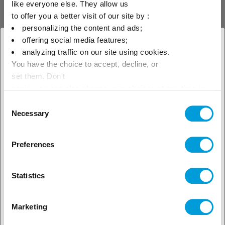
like everyone else. They allow us
Etiquetas para instalaciones
to offer you a better visit of our site by :
personalizing the content and ads;
offering social media features;
Las etiquetas para instalaciones
× Cerrar
analyzing traffic on our site using cookies.
se fabrican como deferencia
comercial para ciertas
You have the choice to accept, decline, or
Seleccione su ubicación para
instalaciones y cumplir
set them. Don't
normativa de transporte y
ver nuestra oferta local
panic, you can also change your choices at any time in
contenido. Consulte
disponibilidad en
the Manage Cookies tab.
Consent
climalife.es@climalife.dehon.co
Necessary
Selection
m
Preferences
Statistics
Marketing