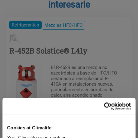
interesarle
Refrigerantes
Mezclas HFC/HFO
R-452B Solstice® L41y
El R-452B es una mezcla no
azeotrópica a base de HFC/HFO
destinada a reemplazar al R-
410A en instalaciones nuevas,
particularmente en bombas de
calor, aire acondicionado
comercial de tejado, sistemas
VRF y enfriadoras de líquidos de
media presión (enfriadores
aire/agua).
Cookies at Climalife
Refrigerantes
Mezclas HFC/HFO
Yes, Climalife uses cookies