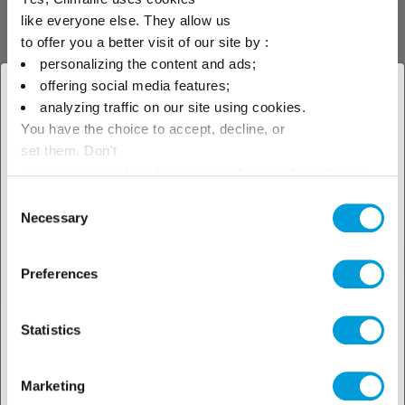
like everyone else. They allow us
to offer you a better visit of our site by :
R-454B
personalizing the content and ads;
offering social media features;
× Cerrar
analyzing traffic on our site using cookies.
El R-454B es una mezcla no
azeotrópica de
You have the choice to accept, decline, or
Seleccione su ubicación para
hidrofluorocarbono (HFC) y de
set them. Don't
hidrofluoroolefina (HFO) de bajo
ver nuestra oferta local
panic, you can also change your choices at any time in
PCA clasificado como
ligeramente inflamable (A2L)
the Manage Cookies tab.
Consent
Necessary
Selection
Preferences
Statistics
Marketing