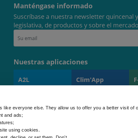
Manténgase informado
Suscríbase a nuestra newsletter quincenal y
legislativa, de productos y sobre el mercado
Nuestras aplicaciones
A2L
Clim'App
F
Calculadora de
Supervisión de
H
carga A2L
operaciones y
s
(EN378)
equipos
r
 like everyone else. They allow us to offer you a better visit of o
nt and ads;
atures;
 site using cookies.
ept, decline, or set them. Don't