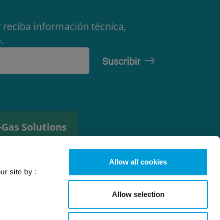
 reciba información técnica,
.
-Gas Solutions
erramienta de
elección de
Allow all cookies
efrigerante
ur site by :
Allow selection