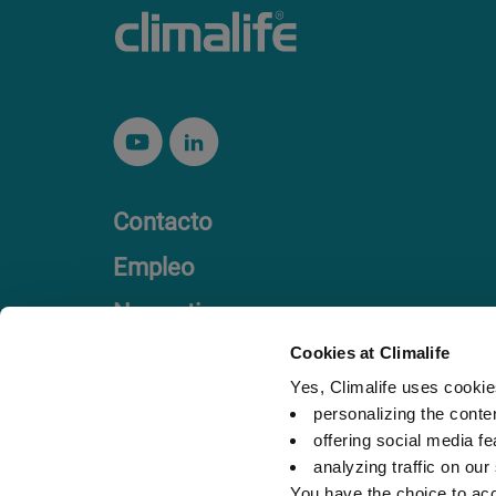
Contacto
Empleo
Normativa
Código ético
Cookies at Climalife
Yes, Climalife uses cookies
personalizing the conte
offering social media fe
analyzing traffic on our
You have the choice to acc