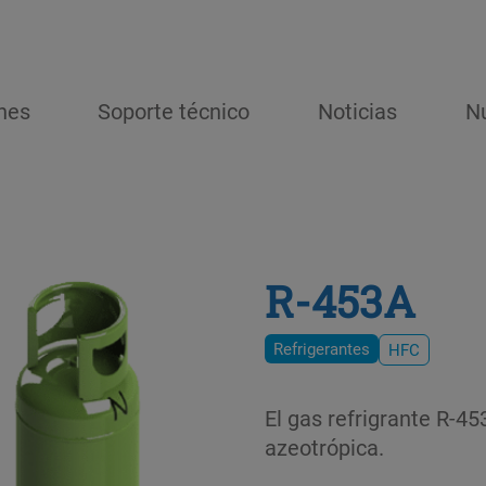
nes
Soporte técnico
Noticias
N
R-453A
Refrigerantes
HFC
El gas refrigrante R-4
azeotrópica.