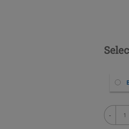
Selec
B
HFO
-
1234ze
Solstice®