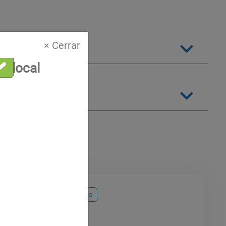
× Cerrar
a local
Servicios
Mantenimiento