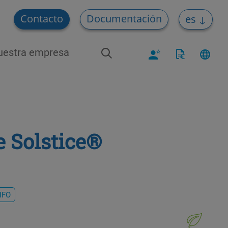
Contacto
Documentación
es
uestra empresa
 Solstice®
HFO