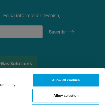
 reciba información técnica,
.
-Gas Solutions
erramienta de
elección de
Allow all cookies
efrigerante
ur site by :
Allow selection