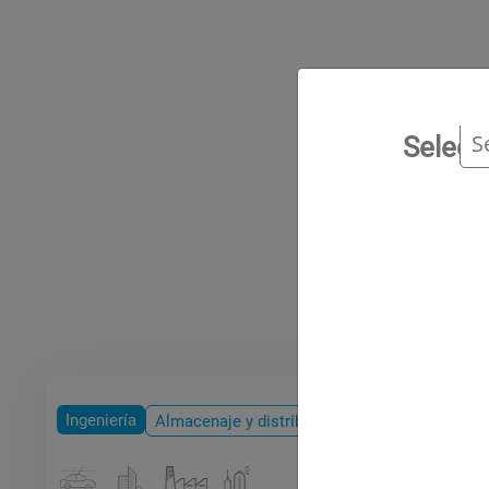
Propelen
quantity
Fich
Selecc
Info
Ingeniería
Almacenaje y distribución