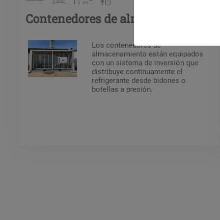
Contenedores de almacenamiento
Los contenedores de
almacenamiento están equipados
con un sistema de inversión que
distribuye continuamente el
refrigerante desde bidones o
botellas a presión.