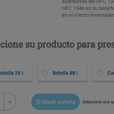
sustitución del HFC 134
HFC 134a es su benefi
en el efecto invernader
cione su producto para pre
otella 26 I
Botella 88 l
Co
+
Añadir a oferta
Seleccione una op