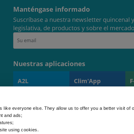
Manténgase informado
Suscríbase a nuestra newsletter quincenal y
legislativa, de productos y sobre el mercado
Nuestras aplicaciones
A2L
Clim'App
F
Calculadora de
Supervisión de
H
carga A2L
operaciones y
s
(EN378)
equipos
r
 like everyone else. They allow us to offer you a better visit of o
nt and ads;
atures;
 site using cookies.