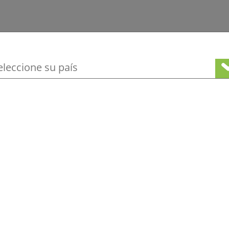
te
as técnicas y de seguridad
ione su ubicación para ver nuestra ofert
rmación de la categoría
Otros productos que podrían interesarle
Servicios
Mantenimiento