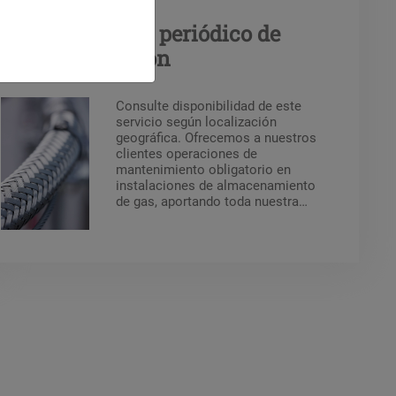
Mantenimiento periódico de
equipos a presión
Consulte disponibilidad de este
servicio según localización
geográfica. Ofrecemos a nuestros
clientes operaciones de
mantenimiento obligatorio en
instalaciones de almacenamiento
de gas, aportando toda nuestra
capacidad y experiencia para las
inspecciones por parte de un
organismo autorizado.