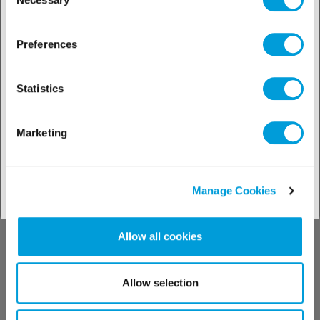
Selection
Conozca nuestros
Preferences
productos
Statistics
Marketing
Buscador de soluciones
Manage Cookies
Allow all cookies
Conozca nuestro
soporte técnico
Allow selection