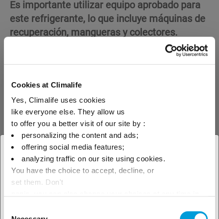
Es importante utilizar equipo aprobado para
este refrigerante, lo que incluye máquinas de
recuperación, mangueras y colectores.
La recuperación del R-32 de un sistema debe
hacerse solamente con botellas de
recuperación de fluidos inflamables.
Cookies at Climalife
Como expertos en refrigeración, Climalife
Yes, Climalife uses cookies
ofrece R-32 en una gama de tamaños de
like everyone else. They allow us
bitellas para servicio y primer relleno del
to offer you a better visit of our site by :
equipo, y dispone de botellas de recuperación
personalizing the content and ads;
específicas, así como equipos aprobados
offering social media features;
× Cerrar
analyzing traffic on our site using cookies.
para trabajar con R-32.
You have the choice to accept, decline, or
Seleccione su ubicación para
set them. Don't
ver nuestra oferta local
panic, you can also change your choices at any time in
the Manage Cookies tab.
Consent
Necessary