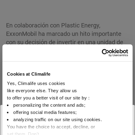
En colaboración con Plastic Energy,
ExxonMobil ha marcado un hito importante
con su decisión de invertir en una unidad de
reciclaje cerca de nuestra planta
petroquímica de Gravenchon.
Ha iniciado las obras de ingeniería civil para
Cookies at Climalife
reciclar a partir de 2023 una importante
Yes, Climalife uses cookies
cantidad de plástico al final de su vida útil.
like everyone else. They allow us
to offer you a better visit of our site by :
El proyecto de Plastic Energy en Port-Jérôme-
personalizing the content and ads;
sur-Seine permitirá convertir los residuos
offering social media features;
× Cerrar
en materias primas y fabricar polímeros con
analyzing traffic on our site using cookies.
certificación circular, lo que responde a las
You have the choice to accept, decline, or
Seleccione su ubicación para
set them. Don't