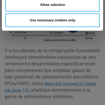
Allow selection
Use necessary cookies only
Y a los clientes de la refrigeración ExxonMobil
continuará ofreciéndoles lubricantes de alto
rendimiento desarrollados específicamente
para compresores que emplean gases de
bajo potencial de calentamiento atmosférico
(PCA/GWP), como
Mobil SHC Gargoyle 32 y Mobil
añadidos recientemente a la
EAL Arctic 170,
gama de poliolésteres sintéticos.