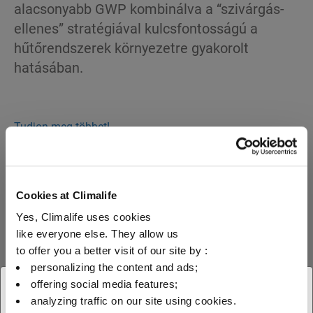
alacsonyabb GWP kombinálva a “szivárgás-
ellenes” stratégiával kulcsfontosságú a
hűtőrendszerek környezetre gyakorolt
hatásában.
Tudjon meg többet!
Cookies at Climalife
Yes, Climalife uses cookies
Fedezze fel
like everyone else. They allow us
to offer you a better visit of our site by :
termékeinket!
personalizing the content and ads;
offering social media features;
× Bezár
analyzing traffic on our site using cookies.