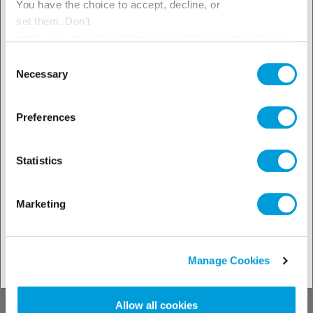
You have the choice to accept, decline, or
Adja meg tartózkodási helyét
set them. Don't
az elérhető termékek
panic, you can also change your choices at any time in
A megoldáskeresőhöz
the Manage Cookies tab.
Consent
megtekintéséhez!
Necessary
Selection
Preferences
Fedezze fel
Statistics
műszaki
támogatásunkat!
Marketing
Manage Cookies
Műszaki eszközeinkhez
Allow all cookies