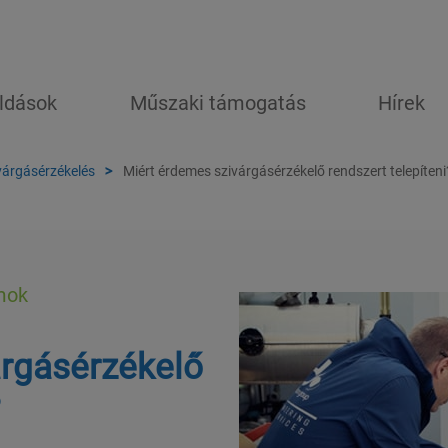
ldások
Műszaki támogatás
Hírek
várgásérzékelés
Miért érdemes szivárgásérzékelő rendszert telepíteni
mok
árgásérzékelő
?