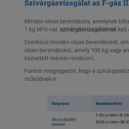
Szivárgásvizsgálat az F-gáz II
Minden olyan berendezés, amelynek tölt
1 kg HFO-val,
szivárgásvizsgálatnak
kell 
Ezenkívül minden olyan berendezést, a
olyan berendezést, amely 100 kg vagy ann
közvetett mérési rendszer).
Fontos megjegyezni, hogy a szivárgásérz
működnek-e.