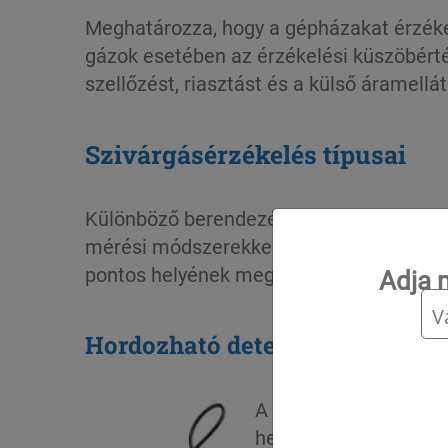
Meghatározza, hogy a gépházakat érzékel
gázok esetében az érzékelési küszöbért
szellőzést, riasztást és a külső áramellát
Szivárgásérzékelés típusai
Különböző berendezések állnak rendelkezé
mérési módszerekkel működő készülékek.
pontos helyének meghatározását.
Adja 
Hordozható detektorok:
A szivárgásokat hang- 
helyének pontos megh