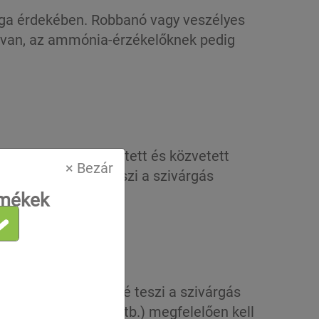
sága érdekében. Robbanó vagy veszélyes
t van, az ammónia-érzékelőknek pedig
 hordozható, telepített és közvetett
× Bezár
lelés lehetővé teszi a szivárgás
rmékek
pusú érzékelő lehetővé teszi a szivárgás
 szénhidrogének stb.) megfelelően kell