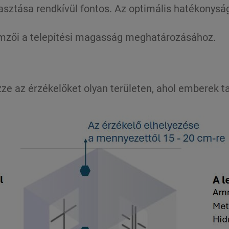
álasztása rendkívül fontos. Az optimális hatékonys
emzői a telepítési magasság meghatározásához.
e az érzékelőket olyan területen, ahol emberek ta