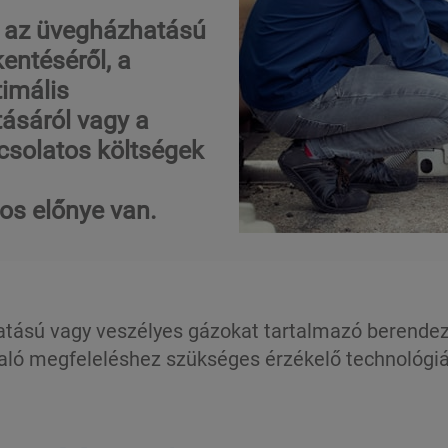
, az üvegházhatású
entéséről, a
timális
ásáról vagy a
csolatos költségek
os előnye van.
atású vagy veszélyes gázokat tartalmazó berende
aló megfeleléshez szükséges érzékelő technológiák