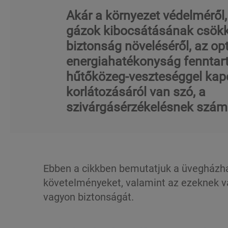
Akár a környezet védelméről
gázok kibocsátásának csökk
biztonság növeléséről, az op
energiahatékonyság fenntart
hűtőközeg-veszteséggel kap
korlátozásáról van szó, a
szivárgásérzékelésnek szám
Ebben a cikkben bemutatjuk a üvegházh
követelményeket, valamint az ezeknek v
vagyon biztonságát.