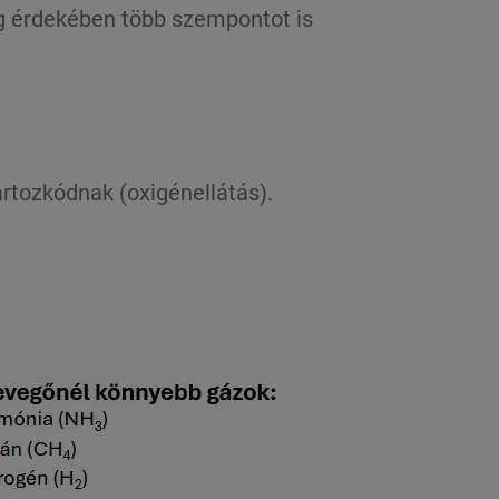
ág érdekében több szempontot is
rtozkódnak (oxigénellátás).