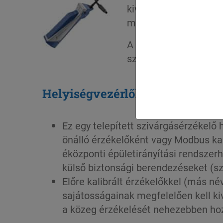
kiválasztani, és meg 
működését egy
mini-
A buborékképzős érzé
szivárgás helyén bubo
Helyiségvezérlők:
Ez egy telepített szivárgásérzékelő
önálló érzékelőként vagy Modbus ka
éközponti épületirányítási rendszerh
külső biztonsági berendezéseket (szel
Előre kalibrált érzékelőkkel (más n
sajátosságainak megfelelően kell kivá
a közeg érzékelését nehezebben hoz