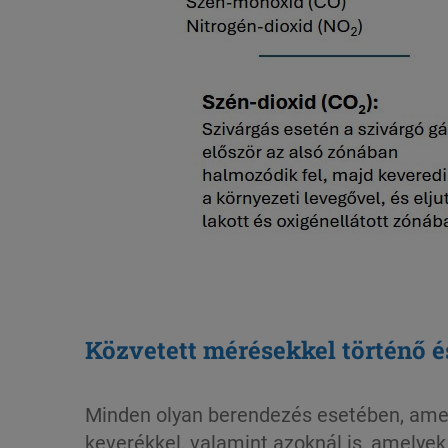
Közvetett mérésekkel történő é
Minden olyan berendezés esetében, amel
keverékkel, valamint azoknál is, amelye