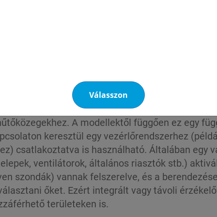
kell felelnie az EN14624 szabványnak. Minden haszn
check
-kel ellenőrizni.
kelés kiegészítőként használható. A
Prestobul Ma
rékok képződésével lehetővé teszi a forrás pontos
Válasszon
 hűtőközegekhez. A modellektől függően ez egy függ
pcsolaton keresztül egy vezérlőrendszerhez (péld
ez) csatlakoztatva is használható. Általában egy v
epek, ventilátorok, általános riasztók stb.) aktivá
éven szondák) vannak felszerelve, és a berendezés
lasztani őket. Ezért integrált vagy távoli érzékelő
záférhető területeken is.