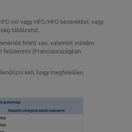
HFC-vel vagy HFC/HFO keverékkel, vagy
iság táblázatot.
yenérték felett van, valamint minden
l felszerelni (Franciaországban
lenőrizni kell, hogy megfelelően