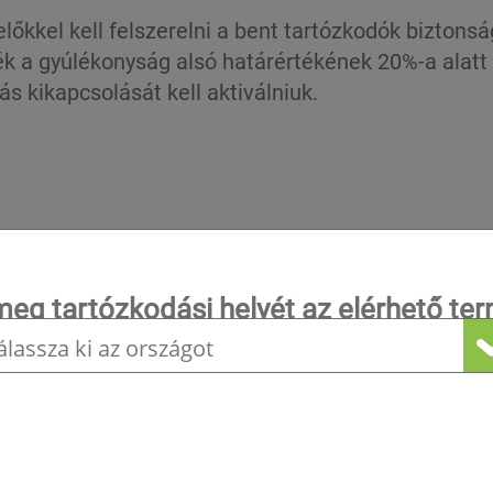
őkkel kell felszerelni a bent tartózkodók bizton
ék a gyúlékonyság alsó határértékének 20%-a alat
ás kikapcsolását kell aktiválniuk.
sre a szivárgások felkutatására és ellenőrzésére:
 A buborékképző módszer segítségével történő ész
meg tartózkodási helyét az elérhető te
megtekintéséhez!
és fényjelzés, valamint egy kijelzőn jelzi. Ez a tí
atározását. A hűtőközeg típusának (HFC/HFO, A2L,