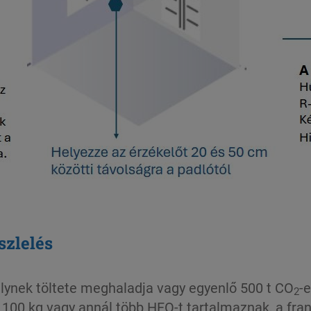
szlelés
ynek töltete meghaladja vagy egyenlő 500 t CO
-
2
k 100 kg vagy annál több HFO-t tartalmaznak, a fra