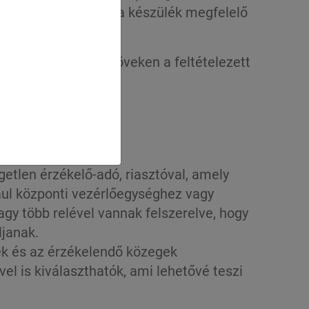
álat előtt ajánlott a készülék megfelelő
x
alkalmazása a csöveken a feltételezett
 azonosítását.
etlen érzékelő-adó, riasztóval, amely
ául központi vezérlőegységhez vagy
agy több relével vannak felszerelve, hogy
ljanak.
ek és az érzékelendő közegek
vel is kiválaszthatók, ami lehetővé teszi