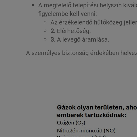
A megfelelő telepítési helyszín kiv
figyelembe kell venni:
Az érzékelendő hűtőközeg jell
2.
Elérhetőség.
3.
A levegő áramlása.
A személyes biztonság érdekében helyezz