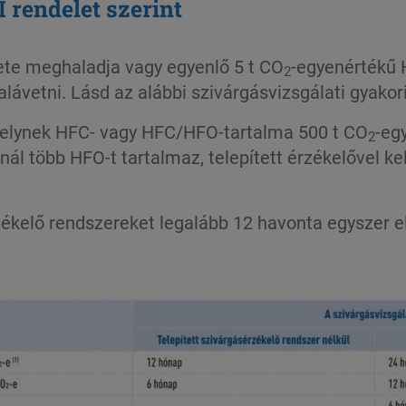
I rendelet szerint
ete meghaladja vagy egyenlő 5 t CO
-egyenértékű 
2
alávetni. Lásd az alábbi szivárgásvizsgálati gyakor
melynek HFC- vagy HFC/HFO-tartalma 500 t CO
-eg
2
ál több HFO-t tartalmaz, telepített érzékelővel kel
ékelő rendszereket legalább 12 havonta egyszer el