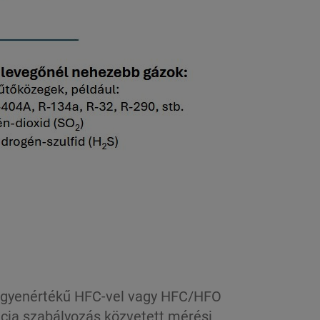
egyenértékű HFC-vel vagy HFC/HFO
ncia szabályozás közvetett mérési