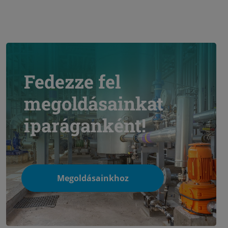
Fedezze fel
megoldásainkat
iparáganként!
Megoldásainkhoz