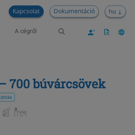
Kapcsolat
Dokumentáció
hu
A cégről
 – 700 búvárcsövek
ztítás