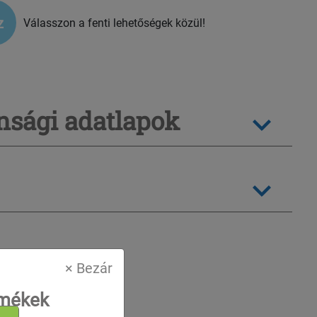
z
Válasszon a fenti lehetőségek közül!
sági adatlapok
× Bezár
nt
rmékek