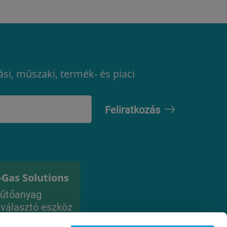
ási, műszaki, termék- és piaci
-Gas Solutions
űtőanyag
iválasztó eszköz