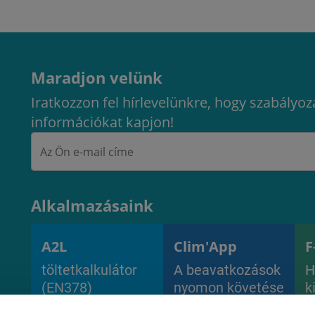
Maradjon velünk
Iratkozzon fel hírlevelünkre, hogy szabályoz
információkat kapjon!
Alkalmazásaink
A2L
Clim'App
F
töltetkalkulátor
A beavatkozások
H
(EN378)
nyomon követése
k
és a