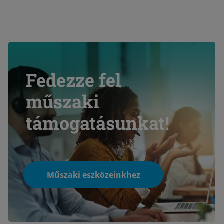
Fedezze fel
műszaki
támogatásunkat!
Műszaki eszközeinkhez