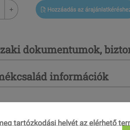
+
Hozzáadás az árajánlatkéréshe
vek
zaki dokumentumok, bizton
mékcsalád információk
ovábbi termékek, amelyek érdekelhetik Ö
meg tartózkodási helyét az elérhető te