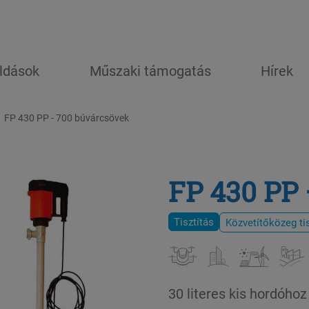
ldások
Műszaki támogatás
Hírek
FP 430 PP - 700 búvárcsövek
FP 430 PP
Tisztítás
Közvetítőközeg tis
30 literes kis hordóhoz