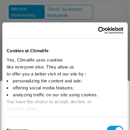
Mérnöki
Tároló- és elosztó
tevékenység
rendszerek
Föld alatti tartályok
Cookies at Climalife
Gyúlékony közegek tárolására
szolgáló föld alatti tartályok
Yes, Climalife uses cookies
tervezése és telepítése.
like everyone else. They allow us
to offer you a better visit of our site by :
personalizing the content and ads;
offering social media features;
× Bezár
analyzing traffic on our site using cookies.
You have the choice to accept, decline, or
Adja meg tartózkodási helyét
set them. Don't
az elérhető termékek
panic, you can also change your choices at any time in
the Manage Cookies tab.
Consent
megtekintéséhez!