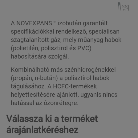
A NOVEXPANS™ izobután garantált
specifikációkkal rendelkező, speciálisan
szagtalanított gáz, mely műanyag habok
(polietilén, polisztirol és PVC)
habosítására szolgál.
Kombinálható más szénhidrogénekkel
(propán, n-bután) a polisztirol habok
tágulásához.
A HCFC-termékek
helyettesítésére ajánlott, ugyanis nincs
hatással az ózonrétegre.
Válassza ki a terméket
árajánlatkéréshez