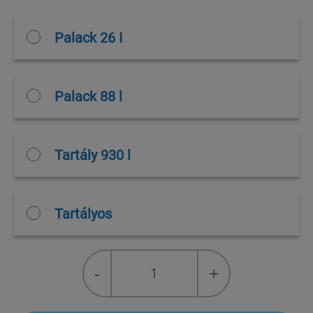
Palack 26 I
Palack 88 l
Tartály 930 l
Tartályos
NOVEXPANS™
-
+
izobután
quantity