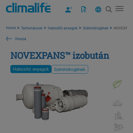
Home
Tartományok
Habosító anyagok
Szénhidrogének
NOVEXPANS
Vissza
NOVEXPANS™ izobután
Habosító anyagok
Szénhidrogének