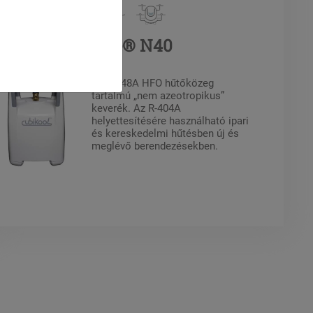
R-448A Solstice® N40
Az R-448A HFO hűtőközeg
tartalmú „nem azeotropikus”
keverék. Az R-404A
helyettesítésére használható ipari
és kereskedelmi hűtésben új és
meglévő berendezésekben.