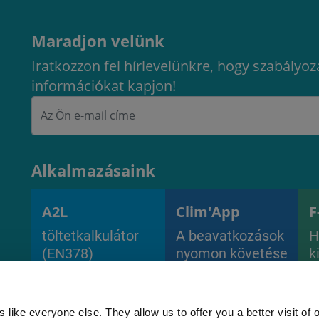
Maradjon velünk
Iratkozzon fel hírlevelünkre, hogy szabályoz
információkat kapjon!
Alkalmazásaink
A2L
Clim'App
F
töltetkalkulátor
A beavatkozások
H
(EN378)
nyomon követése
k
és a
berendezések
kezelése
 like everyone else. They allow us to offer you a better visit of o