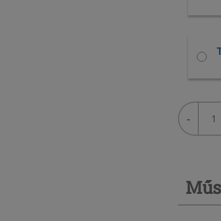
T
R-
-
404A
quantity
Műs