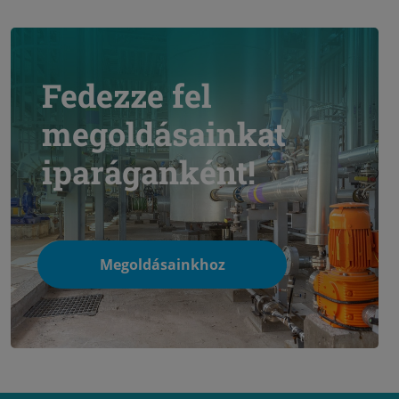
Fedezze fel
megoldásainkat
iparáganként!
Megoldásainkhoz