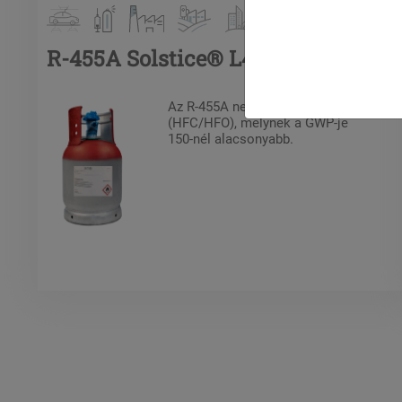
R-455A Solstice® L40X
Az R-455A nem azeotróp keverék
(HFC/HFO), melynek a GWP-je
150-nél alacsonyabb.