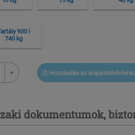
artály 930 l
740 kg
+
Hozzáadás az árajánlatkéréshe
zaki dokumentumok, bizton