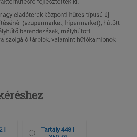
raktérhűtésre fejlesztettek ki.
agy eladóterek központi hűtés típusú új
tésénél (szupermarket, hipermarket), hűtött
élyhűtő berendezések, mélyhűtött
ra szolgáló tárolók, valamint hűtőkamionok
tkéréshez
2 l
Tartály 448 l
350 kg