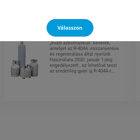
R-404AT (regenerált)
Válasszon
Az R 404AT egy olyan HFC típusú
„kvázi azeotropikus” keverék,
amelyet az R-404A visszanyerése
és regenerálása által nyerünk.
Használata 2030. január 1-jéig
engedélyezett , ez lehetővé teszi
az eredetileg gyári új R-404A-t
használó berendezések
karbantartását, amely 2020. január
1-je óta tilos.