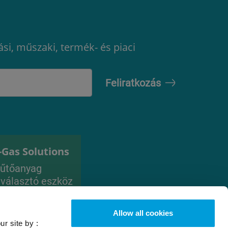
ási, műszaki, termék- és piaci
-Gas Solutions
űtőanyag
iválasztó eszköz
Allow all cookies
ur site by :