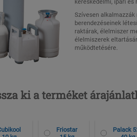
kereskedelmi, ipari és 
Szívesen alkalmazzák n
berendezéseinek létesí
raktárak, élelmiszer m
élelmiszerek eltartásá
működtetésére.
sza ki a terméket árajánla
Cubikool
Friostar
Palack 5
10 kg
15 kg
40 kg