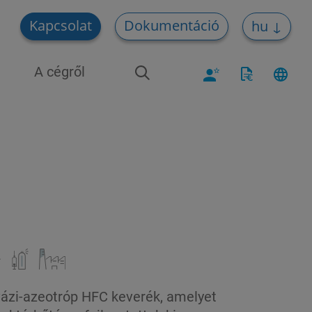
Kapcsolat
Dokumentáció
hu
A cégről
vázi-azeotróp HFC keverék, amelyet