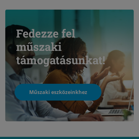
Fedezze fel
műszaki
támogatásunkat!
Műszaki eszközeinkhez