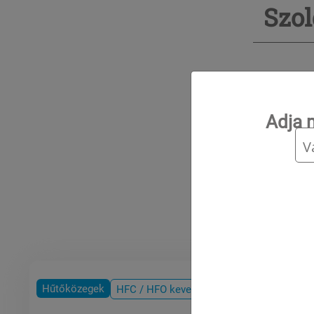
Szol
Mér
Adja 
Ter
T
Hűtőközegek
HFC / HFO keverékek