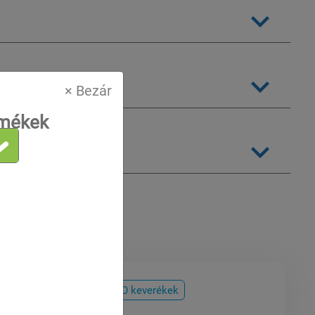
× Bezár
rmékek
nt
Hűtőközegek
HFC / HFO keverékek