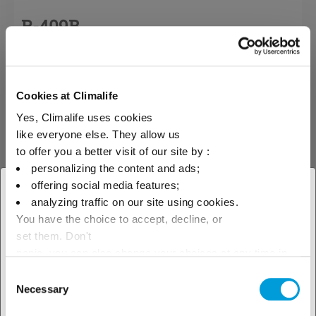
R-409B
Az R-409B egy olyan
szabályozott (Montreali
Egyezmény) zeotróp HCFC
Cookies at Climalife
keverék, mely az R-500 (CFC)
átmeneti kiváltására alkalmas
Yes, Climalife uses cookies
kereskedelmi és ipari
like everyone else. They allow us
hűtőberendezésekben.
to offer you a better visit of our site by :
personalizing the content and ads;
offering social media features;
× Bezár
analyzing traffic on our site using cookies.
You have the choice to accept, decline, or
Adja meg tartózkodási helyét
set them. Don't
az elérhető termékek
panic, you can also change your choices at any time in
the Manage Cookies tab.
Consent
megtekintéséhez!
Necessary
Selection