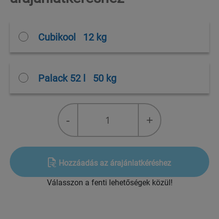
Cubikool
12 kg
Palack 52 l
50 kg
R-
-
+
417A
(FreonTM
MO59)
quantity
Hozzáadás az árajánlatkéréshez
Válasszon a fenti lehetőségek közül!