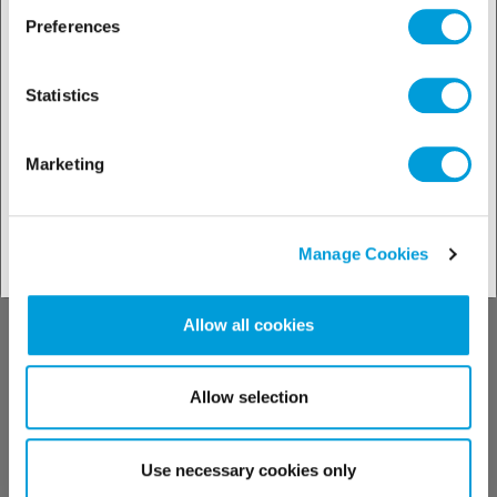
Preferences
Fedezze fel
megoldásainkat
Statistics
iparáganként!
Marketing
Megoldásainkhoz
Manage Cookies
Allow all cookies
Fedezze fel
Allow selection
műszaki
Use necessary cookies only