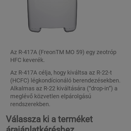
Az R-417A (FreonTM MO 59) egy zeotróp
HFC keverék.
Az R-417A célja, hogy kiváltsa az R-22-t
(HCFC) légkondícionáló berendezésekben.
Alkalmas az R-22 kiváltására (“drop-in”) a
meglévő közvetlen elpárolgású
rendszerekben.
Válassza ki a terméket
árajánlatkéréshez