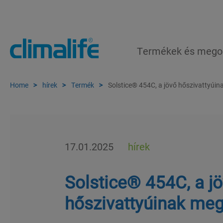
Termékek és mego
Home
hírek
Termék
Solstice® 454C, a jövő hőszivattyúi
17.01.2025
hírek
Solstice® 454C, a j
hőszivattyúinak me