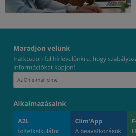
Maradjon velünk
Iratkozzon fel hírlevelünkre, hogy szabályoz
információkat kapjon!
Alkalmazásaink
A2L
Clim'App
F
töltetkalkulátor
A beavatkozások
H