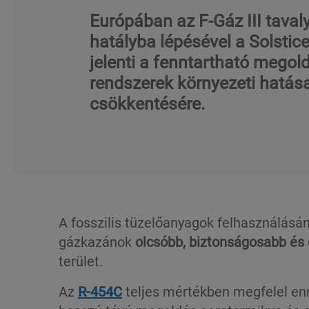
Európában az F-Gáz III taval
hatályba lépésével a Solsti
jelenti a fenntartható megold
rendszerek környezeti hatás
csökkentésére.
A fosszilis tüzelőanyagok felhasználásá
gázkazánok
olcsóbb, biztonságosabb és
terület.
Az
R-454C
teljes mértékben megfelel e