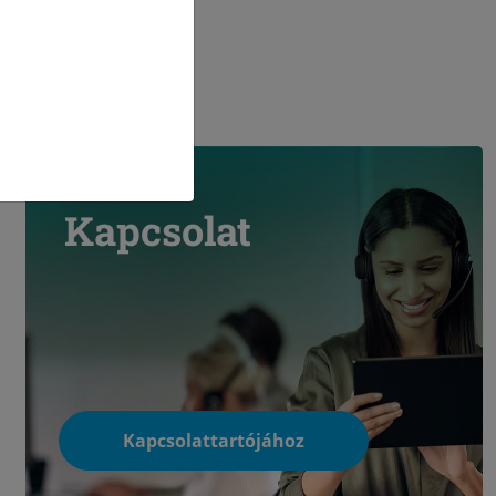
Kapcsolat
Kapcsolattartójához