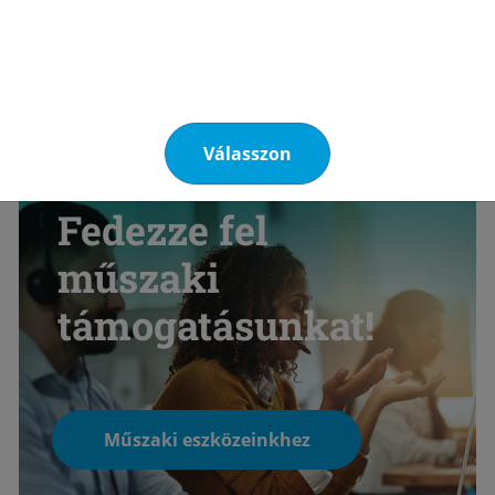
daságosabb, mint a propán.
Válasszon
Fedezze fel
műszaki
támogatásunkat!
Műszaki eszközeinkhez