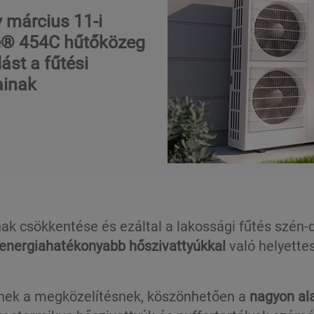
y március 11-i
ce® 454C hűtőközeg
ást a fűtési
ainak
nak csökkentése és ezáltal a lakossági fűtés szén
 energiahatékonyabb hőszivattyúkkal
való helyettes
nnek a megközelítésnek, köszönhetően a
nagyon al