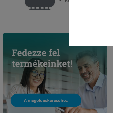
Költséghatékony: gaz
Fedezze fel
termékeinket!
A megoldáskeresőhöz