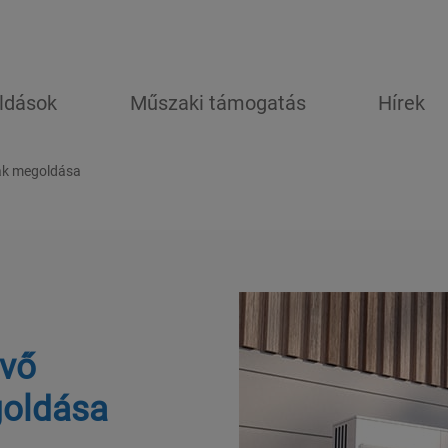
ldások
Műszaki támogatás
Hírek
nak megoldása
övő
goldása