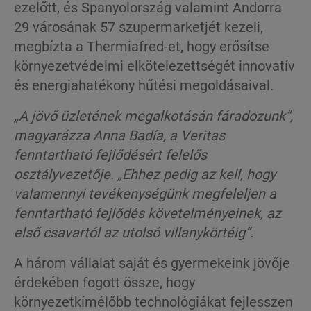
ezelőtt, és Spanyolország valamint Andorra
29 városának 57 szupermarketjét kezeli,
megbízta a Thermiafred-et, hogy erősítse
környezetvédelmi elkötelezettségét innovatív
és energiahatékony hűtési megoldásaival.
„A jövő üzletének megalkotásán fáradozunk”,
magyarázza Anna Badía, a Veritas
fenntartható fejlődésért felelős
osztályvezetője. „Ehhez pedig az kell, hogy
valamennyi tevékenységünk megfeleljen a
fenntartható fejlődés követelményeinek, az
első csavartól az utolsó villanykörtéig”.
A három vállalat saját és gyermekeink jövője
érdekében fogott össze, hogy
környezetkímélőbb technológiákat fejlesszen