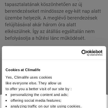
tapasztalatának köszönhetően az új
berendezéseket mindössze egy-két nap alatt
üzembe helyezik. A meglévő berendezések
felújításával akár három óra alatt
elkészülnek. Így az átállás egyáltalán nem
befolyásolja a hűtési lánc működését.
A helyszínek változatossága, illetve a Veritas
üzleteinek változó mérete miatt minden
projekt egyedi. A Thermiafred minden
helyszínen egyedi tanulmányt készít.
Cookies at Climalife
Mindazonáltal képes az általánosan
Yes, Climalife uses cookies
felhasznált elemekkel típus ajánlat
like everyone else. They allow us
elkészítésére is:
to offer you a better visit of our site by :
personalizing the content and ads;
– Hűtőközpontok: kompresszorok,
offering social media features;
× Bezár
frekvenciaváltók, nagynyomású olaj
analyzing traffic on our site using cookies.