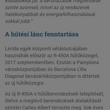
kiadásokkal jár, a beruházások megtérülése
szinte azonnali, mivel az új rendszerek
hatékonyabbak és energiafelhasználásuk
sokkal jobb.”
A hűtési lánc fenntartása
Lérida egyik központi sétálóutcájában
használták először az R-450A hűtőközeget,
2017 szeptemberében. Ezután a Pamplona
városközpontjában és Barcelona L’Illa
Diagonal bevásárlóközpontjában is áttértek
az új hűtőközegre.
Az új R-450A-s hűtőberendezések telepítését,
illetve a meglévő berendezések átalakítását
szintén Carles Albert tervezte meg. Sok éves