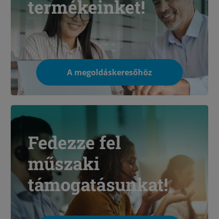
termékeinket!
A megoldáskeresőhöz
Fedezze fel
műszaki
támogatásunkat!