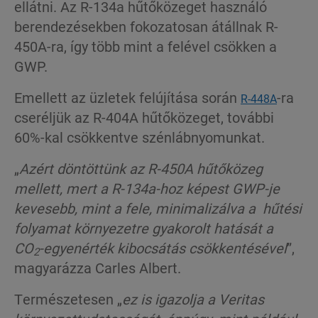
ellátni. Az R-134a hűtőközeget használó
berendezésekben fokozatosan átállnak R-
450A-ra, így több mint a felével csökken a
GWP.
Emellett az üzletek felújítása során
-ra
R-448A
cseréljük az R-404A hűtőközeget, további
60%-kal csökkentve szénlábnyomunkat.
„
Azért döntöttünk az R-450A hűtőközeg
mellett, mert a R-134a-hoz képest GWP-je
kevesebb, mint a fele, minimalizálva a hűtési
folyamat környezetre gyakorolt hatását a
CO
-egyenérték kibocsátás csökkentésével
”,
2
magyarázza Carles Albert.
Természetesen „
ez is igazolja a Veritas