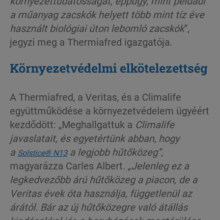
környezettudatosságát, éppúgy, mint például
a műanyag zacskók helyett több mint tíz éve
használt biológiai úton lebomló zacskók
”,
jegyzi meg a Thermiafred igazgatója.
Környezetvédelmi elkötelezettség
A Thermiafred, a Veritas, és a Climalife
együttműködése a környezetvédelem ügyéért
kezdődött: „Meghallgattuk a
Climalife
javaslatait, és egyetértünk abban, hogy
a
a legjobb hűtőközeg”,
Solstice® N13
magyarázza Carles Albert
. „Jelenleg ez a
legkedvezőbb árú hűtőközeg a piacon, de a
Veritas évek óta használja, függetlenül az
árától. Bár az új hűtőközegre való átállás