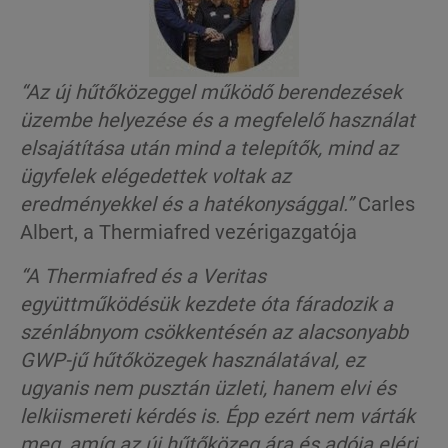
“Az új hűtőközeggel működő berendezések
üzembe helyezése és a megfelelő használat
elsajátítása után mind a telepítők, mind az
ügyfelek elégedettek voltak az
eredményekkel és a hatékonysággal.”
Carles
Albert, a Thermiafred vezérigazgatója
“
A Thermiafred és a Veritas
együttműködésük kezdete óta fáradozik a
szénlábnyom csökkentésén az alacsonyabb
GWP-jű hűtőközegek használatával, ez
ugyanis nem pusztán üzleti, hanem elvi és
lelkiismereti kérdés is. Épp ezért nem várták
meg, amíg az új hűtőközeg ára és adója eléri