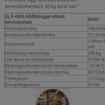
berendezésenként 50 kg körül van.”
Új, R-450A hűtőközeggel ellátott
NAGY
berendezések
Hűtőteljesítmény
148,5 k
Kondenzációs teljesítmény
211,5 k
3 Bitzer 
Kompresszorok
44Y
Hűtőközeg mennyisége
200 kg
Olaj típusa és mennyisége
20 liter 
Elpárolgási/kondenzációs hőmérséklet
-10/45°C
Elpárolgási/kondenzációs nyomás
0072/9,6
Tömegáram
3 273 kg
Energiafogyasztás
51 kW