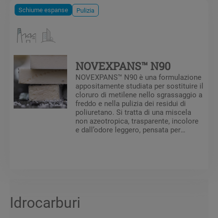
Schiume espanse
Pulizia
NOVEXPANS™ N90
NOVEXPANS™ N90 è una formulazione
appositamente studiata per sostituire il
cloruro di metilene nello sgrassaggio a
freddo e nella pulizia dei residui di
poliuretano. Si tratta di una miscela
non azeotropica, trasparente, incolore
e dall’odore leggero, pensata per
sostituire i prodotti dannosi per lo
strato di ozono. NOVEXPANS™ N90 è
stato formulato per la pulizia a freddo.
Idrocarburi