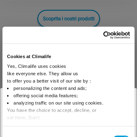
Scoprite i nostri prodotti
Miscele HFO
Cookies at Climalife
Yes, Climalife uses cookies
Schiume espanse
Miscele HFO
like everyone else. They allow us
to offer you a better visit of our site by :
personalizing the content and ads;
offering social media features;
× Chiudi
analyzing traffic on our site using cookies.
NOVEXPANS™ HCFO
You have the choice to accept, decline, or
1233zd/CYCLOPENTANE
Scegliete la vostra area
set them. Don't
(80/20)
geografica per vedere la nostra
panic, you can also change your choices at any time in
NOVEXPANS™ HCFO 1233zd /
the Manage Cookies tab.
ciclopentano (80/20) è una miscela di
Consent