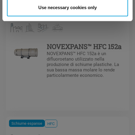
Use necessary cookies only
Schiume espanse
HFC
NOVEXPANS™ HFC 152a
NOVEXPANS™ HFC 152a è un
difluoroetano utilizzato nella
produzione di schiume plastiche. La
sua bassa massa molare lo rende
particolarmente economico.
Schiume espanse
HFC