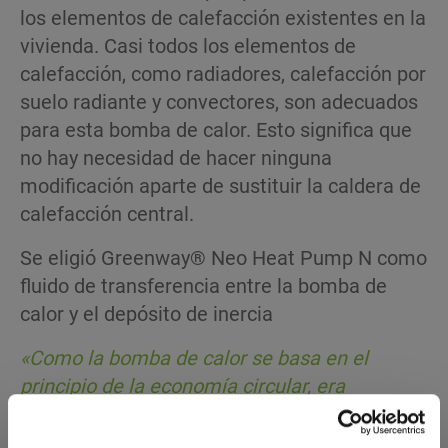
los elementos de calefacción existentes en la
vivienda. Casi todos los elementos de
calefacción, como radiadores, calefacción por
suelo radiante y convectores, son adecuados
para esta bomba de calor. Esto significa que
no hay necesidad de hacer ninguna
modificación aparte de sustituir la caldera de
calefacción central.
Se eligió Greenway® Neo Heat Pump N como
fluido de transferencia entre la bomba de
calor y el depósito de inercia
«Como la bomba de calor se basa en el
principio de la economía circular, era
importante que el fluido de transferencia de
calor fuera también sostenible», explica