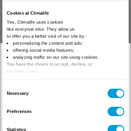
Denis.
Cookies at Climalife
Transferencia de calor perfecta
Yes, Climalife uses cookies
like everyone else. They allow us
to offer you a better visit of our site by :
«Había oído hablar de la gama Greenway Neo
personalizing the content and ads;
N y no encontraba una alternativa
offering social media features;
× Cerrar
equivalente en el mercado. Ya había probado
analyzing traffic on our site using cookies.
otro fluido caloportador de origen vegetal,
You have the choice to accept, decline, or
Seleccione su ubicación para
pero no cumplió nuestras expectativas. Tras
set them. Don't
ver nuestra oferta local
panic, you can also change your choices at any time in
nuestras primeras pruebas con el Greenway®
the Manage Cookies tab.
Neo Heat Pump N, comprobamos que la
Consent
Necessary
Selection
transferencia de calor funcionaba
perfectamente», afirma Denis con
Preferences
satisfacción. «Hay dos conexiones de la
bomba de calor al depósito de inercia, para
hacer circular el fluido caloportador a 80-
Statistics