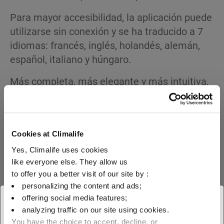
Para mayor accesibilidad, la aplicación puede
utilizarse sin conexión y se ha traducido a 7
idiomas: francés, inglés, holandés, alemán,
español, italiano y húngaro.
Más completa, más elegante y más intuitiva,
la nueva versión de
ya está
F-Gas Solutions
disponible.
Descárgalo aquí:
y
Apple Store
Google play
Cookies at Climalife
Yes, Climalife uses cookies
like everyone else. They allow us
to offer you a better visit of our site by :
personalizing the content and ads;
offering social media features;
× Cerrar
analyzing traffic on our site using cookies.
You have the choice to accept, decline, or