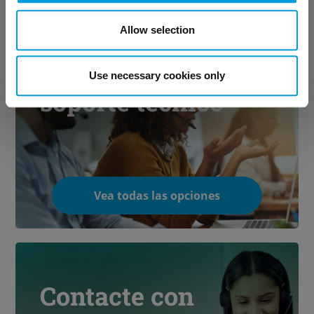
Allow selection
Conozca nuestro
Use necessary cookies only
soporte técnico
Vea todas las opciones
Contacte con