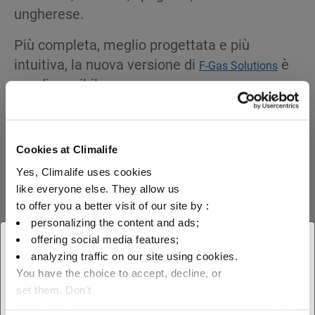
ungherese.
Più completa, meglio progettata e più
intuitiva, la nuova versione di
è
F-Gas Solutions
ora disponibile.
Per scaricarla:
e
!
Apple Store
Google play
Cookies at Climalife
Yes, Climalife uses cookies
like everyone else. They allow us
to offer you a better visit of our site by :
personalizing the content and ads;
offering social media features;
× Chiudi
analyzing traffic on our site using cookies.
You have the choice to accept, decline, or
Scegliete la vostra area
set them. Don't
geografica per vedere la nostra
panic, you can also change your choices at any time in