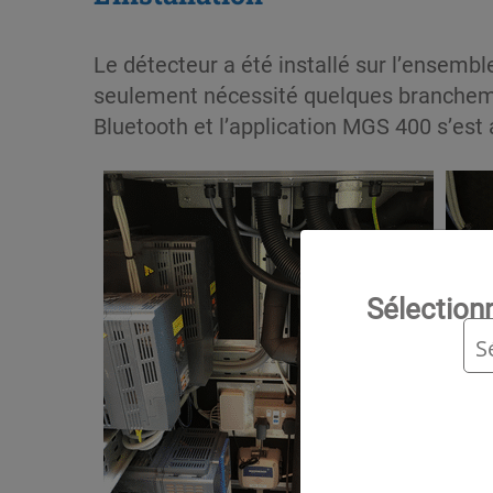
Le détecteur a été installé sur l’ensem
seulement nécessité quelques branchemen
Bluetooth et l’application MGS 400 s’es
Sélection