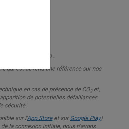
r le système MGS 400 :
il, qui est devenu une référence sur nos
 technique en cas de présence de CO
et,
2
apparition de potentielles défaillances
e sécurité.
ible sur l’
App Store
et sur
Google Play
)
 de la connexion initiale, nous n’avons