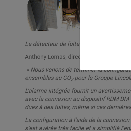
Le détecteur de fuite installé sur l’en
Anthony Lomas, directeur des opérations 
» Nous venons de terminer la configurati
ensembles au CO
pour le Groupe Lincol
2
L’alarme intégrée fournit un avertisseme
avec la connexion au dispositif RDM DM To
dues à des fuites, même si ces dernières
La configuration à l’aide de la connexion 
s’est avérée très facile et a simplifié l