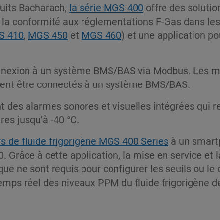
uits Bacharach,
la série MGS 400
offre des solutio
 la conformité aux réglementations F-Gas dans les a
S 410
,
MGS 450
et
MGS 460
) et une application p
nnexion à un système BMS/BAS via Modbus. Les 
ent être connectés à un système BMS/BAS.
nt des alarmes sonores et visuelles intégrées qui 
res jusqu’à -40 °C.
s de fluide frigorigène MGS 400 Series
à un smartp
. Grâce à cette application, la mise en service et 
ique ne sont requis pour configurer les seuils ou 
n temps réel des niveaux PPM du fluide frigorigène d