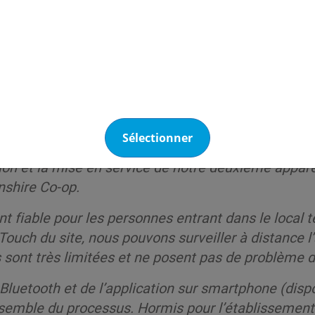
semble compresseur CO
2
chez Ultra Refrigeration, ne tarit pas d’éloges su
Sélectionner
on et la mise en service de notre deuxième appare
nshire Co-op.
nt fiable pour les personnes entrant dans le local
uch du site, nous pouvons surveiller à distance l’
 sont très limitées et ne posent pas de problème d
Bluetooth et de l’application sur smartphone (dispon
’ensemble du processus. Hormis pour l’établissement