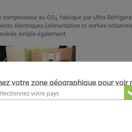
ble compresseur au CO
, fabriqué par Ultra Refrigerat
2
ts électriques (alimentation et sorties notammen
t avérée simple également.
nez votre zone géographique pour voir n
locale