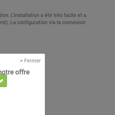
ion. L’installation a été très facile et a
t). La configuration via la connexion
× Fermer
otre offre