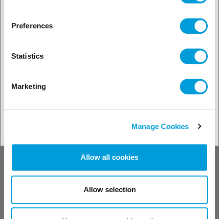
Preferences
PGM-IR et PGM-IR CO2
PGM-IR / PGM-IR CO2 / PGM-IR SF6 ,
détecteur de fuites portable de la
Statistics
marque Bacharach qui offre des
performances et des fonctionnalités
supérieures pour la détection de fuites
portable à faible niveau de ppm de
Marketing
fluides frigorigènes, de CO2, d'oxyde
nitreux ou d'hexafluorure de soufre
(SF6).
Manage Cookies
Allow all cookies
Voir nos produits
Allow selection