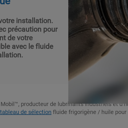
que
votre installation.
vec précaution pour
nt de votre
le avec le fluide
allation.
Mobil™, producteur de lubrifiants industriels et d’
tableau de sélection
fluide frigorigène / huile pour 