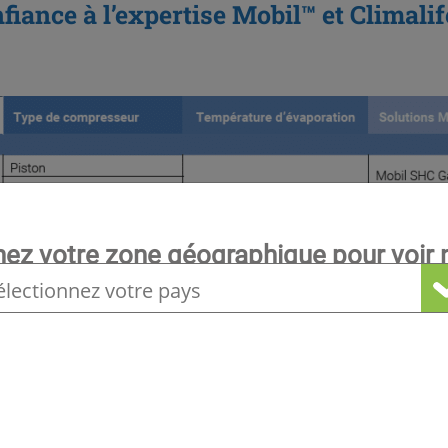
nfiance à l’expertise Mobil™ et Climalife
nez votre zone géographique pour voir n
locale