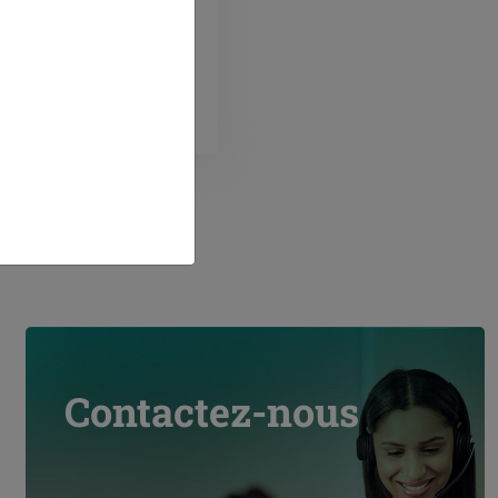
rtant toutes nos
 et notre expertise
contrôles par un
ilité. La
e réglementaire des
az basée sur l’arrêté
mbre 2017 porte sur
uivants :
tion du stockage gaz
 ans : Le stockage doit
ne visite intérieure et
 hydraulique doivent
ées par un organisme
e
 tous les 4 ans :
stockage et visite
par un organisme de
Contactez-nous