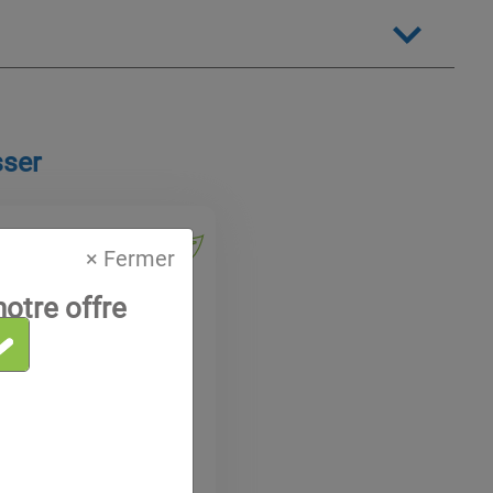
sser
× Fermer
otre offre
dique
pression
sons à nos clients des
 de maintenance
re sur les stockages