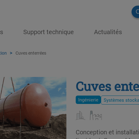
C
ns
Support technique
Actualités
tion
Cuves enterrées
Cuves ente
Ingénierie
Systèmes stockag
Conception et installa