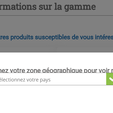
ormations sur la gamme
res produits susceptibles de vous intére
Services
Maintenance
nez votre zone géographique pour voir n
locale
éventive
Maintenance pério
équipements sous 
ntenance régulière permet
enir les interruptions de
Nous propo
ion et de s'assurer du bon
opérations
nnement d'une installation
réglementai