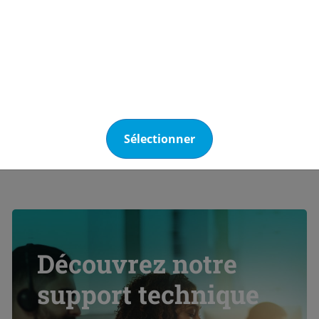
imiser l'efficacité
gaz en appo
ique. Les opérations de
compétences
ances préventives peuvent
en vue des 
nt apporter des
organisme hab
tion d'améliorations
maintenanc
ques ou ergonomiques.
stockages g
quipes de techniciens
du 20 Nove
 des certifications et
les points s
ations nécessaires aux
Requalifica
tions sur site (certificat F-
tous les 10
ilitation électrique,
Sélectionner
être vidé. U
DESP ...)
une épreuve
être réalis
de contrôle Inspection périodiqu
du stockage
Vidange du 
intérieure 
contrôle
Découvrez notre
support technique