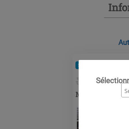
Inf
Aut
Services
Maintenance
Sélection
Maintenance pr
Une mai
de prév
product
fonctio