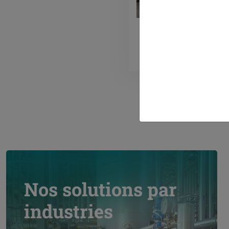
pour opt
énergét
mainten
égaleme
proposi
techni
Notre é
dispose
habilit
interven
Gas, hab
CACES, 
Nos solutions par
industries