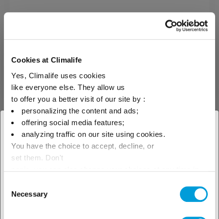
Cette pompe universelle peut
être utilisée pour la mise en
oeuvre des caloporteurs, des
lubrifiants et de nos produits de
nettoyage.
Cookies at Climalife
Yes, Climalife uses cookies
like everyone else. They allow us
to offer you a better visit of our site by :
personalizing the content and ads;
offering social media features;
× Fermer
analyzing traffic on our site using cookies.
You have the choice to accept, decline, or
Sélectionnez votre zone
set them. Don't
géographique pour voir notre
panic, you can also change your choices at any time in
the Manage Cookies tab.
Consent
offre locale
Necessary
Nos solutions par
Selection