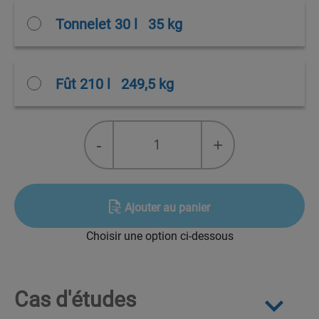
Tonnelet 30 l
35 kg
Fût 210 l
249,5 kg
quantité
-
+
de
Facilisolv
Ajouter au panier
Choisir une option ci-dessous
Cas d'études