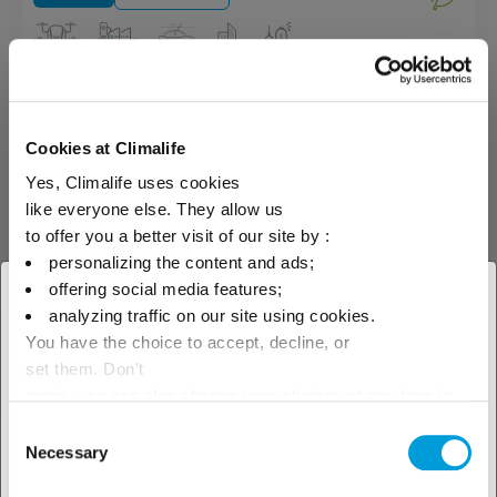
Maintenance préventive
Une maintenance régulière
Cookies at Climalife
permet de prévenir les
Yes, Climalife uses cookies
interruptions de production et de
s'assurer du bon
like everyone else. They allow us
fonctionnement d'une
to offer you a better visit of our site by :
installation pour optimiser
personalizing the content and ads;
l'efficacité énergétique. Les
opérations de maintenances
offering social media features;
× Fermer
préventives peuvent également
analyzing traffic on our site using cookies.
apporter des proposition
You have the choice to accept, decline, or
d'améliorations techniques ou
Sélectionnez votre zone
ergonomiques. Notre équipes
set them. Don't
Services
Maintenance
de techniciens dispose des
géographique pour voir notre
panic, you can also change your choices at any time in
certifications et habilitations
the Manage Cookies tab.
nécessaires aux interventions
Consent
offre locale
sur site (certificat F-Gas,
Necessary
Selection
habilitation électrique, CACES,
Maintenance périodique
DESP ...)