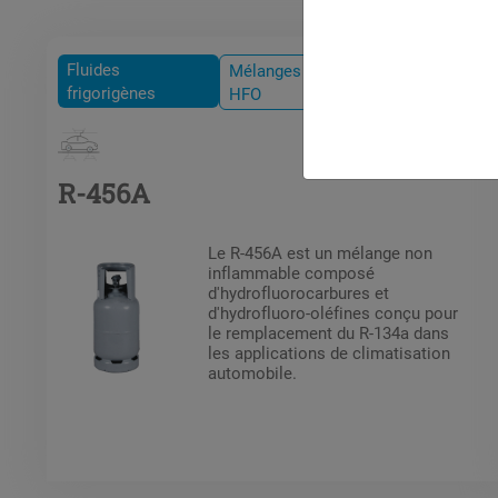
Fluides
Mélanges HFC /
frigorigènes
HFO
R-456A
Le R-456A est un mélange non
inflammable composé
d'hydrofluorocarbures et
d'hydrofluoro-oléfines conçu pour
le remplacement du R-134a dans
les applications de climatisation
automobile.