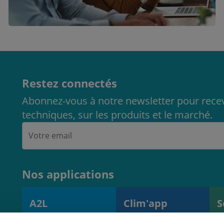
Restez connectés
Abonnez-vous à notre newsletter pour recev
techniques, sur les produits et le marché.
Nos applications
A2L
Clim'app
S
Calculateur de
Contrôle des
O