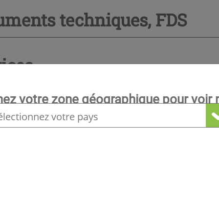
uments techniques, FDS
ices
nez votre zone géographique pour voir n
nierie
locale
ormations sur la gamme
res produits susceptibles de vous intére