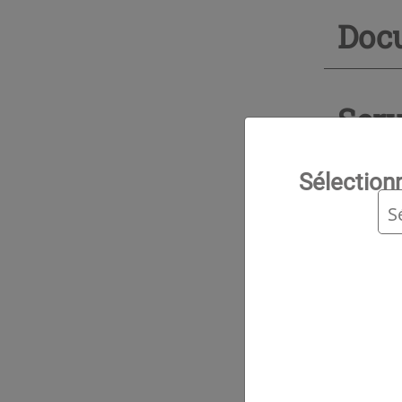
Doc
Serv
Sélection
Ingé
Inf
Aut