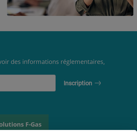
oir des informations réglementaires,
olutions F-Gas
util de sélection