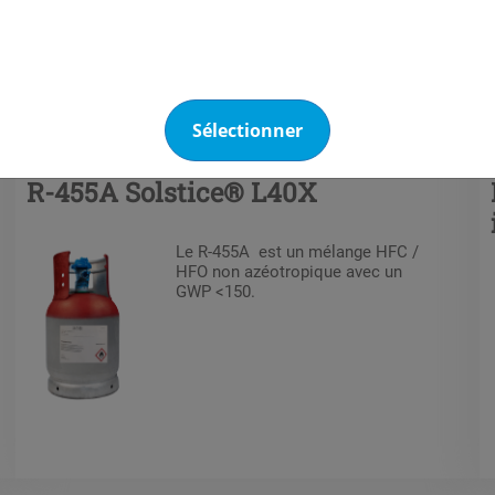
Fluides
Mélanges HFC /
frigorigènes
HFO
Sélectionner
R-455A Solstice® L40X
Le R-455A est un mélange HFC /
HFO non azéotropique avec un
GWP <150.