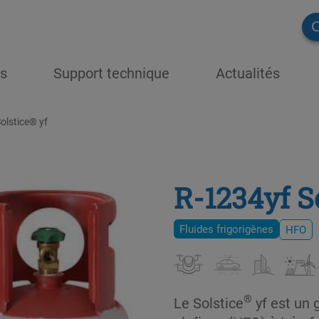
C
ns
Support technique
Actualités
olstice® yf
R-1234yf S
Fluides frigorigènes
HFO
®
Le Solstice
yf est un 