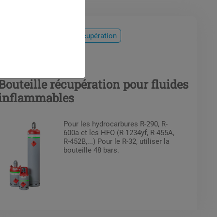
Fluides frigorigènes
Récupération
Bouteille récupération pour fluides
inflammables
Pour les hydrocarbures R-290, R-
600a et les HFO (R-1234yf, R-455A,
R-452B,...) Pour le R-32, utiliser la
bouteille 48 bars.