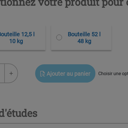
tionnez votre produit pour 
outeille 12,5 l
Bouteille 52 l
10 kg
48 kg
+
Ajouter au panier
Choisir une op
d'études