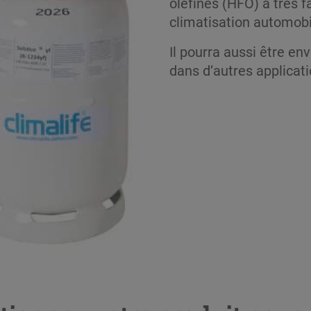
olefines (HFO) à très f
climatisation automobi
Il pourra aussi être en
dans d’autres applica