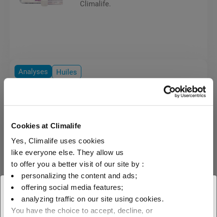
Climalife.
Analyses
Huiles
Acitest Unipro WW
Cookies at Climalife
Développé par Climalife,
Yes, Climalife uses cookies
l'Acitest Unipro WW permet de
like everyone else. They allow us
vérifier instantanément le niveau
d'acidité d'une huile frigorifique
to offer you a better visit of our site by :
additivée et non additivée, quelle
personalizing the content and ads;
que soit sa nature.
offering social media features;
× Fermer
analyzing traffic on our site using cookies.
You have the choice to accept, decline, or