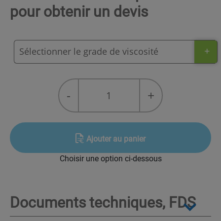
pour obtenir un devis
+
quantité
-
+
de
Total
Lunaria
FR
Ajouter au panier
Série
Choisir une option ci-dessous
Documents techniques, FDS