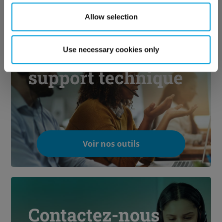
Allow selection
Découvrez notre
Use necessary cookies only
support technique
Voir nos outils
Contactez-nous