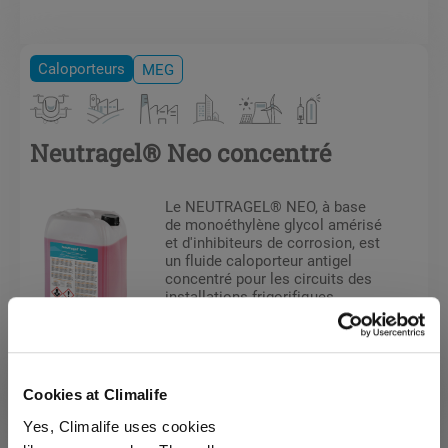
Caloporteurs
MEG
Neutragel® Neo concentré
Le NEUTRAGEL® NEO, à base
de monoéthylène glycol amérisé
et d'inhibiteurs de corrosion, est
un fluide caloporteur antigel
concentré pour les circuits des
installations frigorifiques
travaillant à basse température
et les installations de
conditionnement d’air. Son
usage n’est pas autorisé en
réseau d’eau chaude sanitaire
Cookies at Climalife
avec échangeur simple échange.
Caloporteurs
Bio-sourcé
Yes, Climalife uses cookies