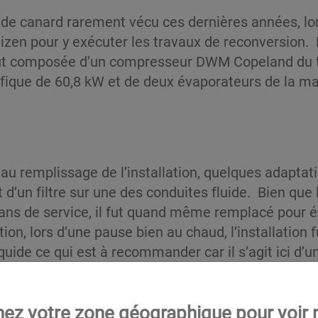
oid de canard rarement vécu ces dernières années, lo
izen pour y exécuter les travaux de reconversion. L’i
fut composée d’un compresseur DWM Copeland du
ifique de 60,8 kW et de deux évaporateurs de la m
au remplissage de l’installation, quelques adapta
’un filtre sur une des conduites fluide. Bien que l
ans de service, il fut quand même remplacé pour év
on, lors d’une pause bien au chaud, l’installation 
uide ce qui est à recommander car il s’agit ici d
dans le système remplaçant ainsi les 78 kg de R-22. 
nez votre zone géographique pour voir n