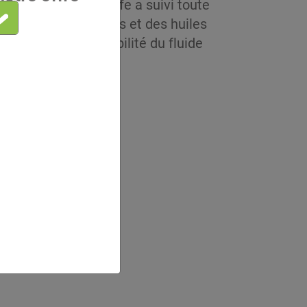
 contretemps. Climalife a suivi toute
fluides frigorigènes et des huiles
oucier de la disponibilité du fluide