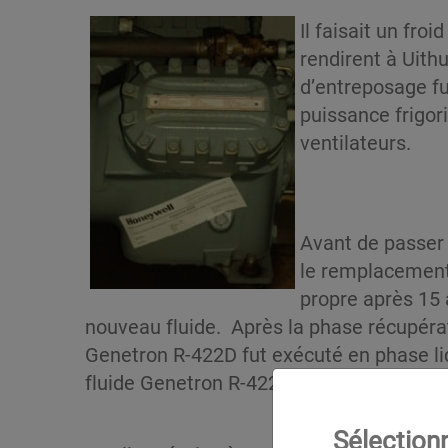
Il faisait un fr
rendirent à Uithu
d’entreposage 
puissance frigor
ventilateurs.
Avant de passer 
le remplacement d
propre après 15 
nouveau fluide. Après la phase récupérati
Genetron R-422D fut exécuté en phase liq
fluide Genetron R-422D furent introduits 
Sélection