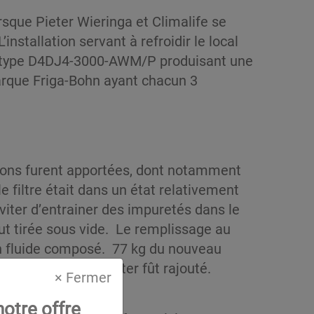
rsque Pieter Wieringa et Climalife se
nstallation servant à refroidir le local
 type D4DJ4-3000-AWM/P produisant une
arque Friga-Bohn ayant chacun 3
tions furent apportées, dont notamment
e filtre était dans un état relativement
iter d’entrainer des impuretés dans le
fut tirée sous vide. Le remplissage au
’un fluide composé. 77 kg du nouveau
Un litre d’huile ester fût rajouté.
× Fermer
otre offre