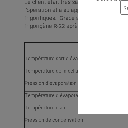
Le client était très satisfait de l’experti
l’opération et a su apporter sa connaiss
frigorifiques. Grâce aux efforts combinés,
frigorigène R-22 après le 1er janvier 2010
Température sortie évaporateur
Température de la cellule
Pression d’évaporation
Température d’évaporation
Température d’air
Pression de condensation