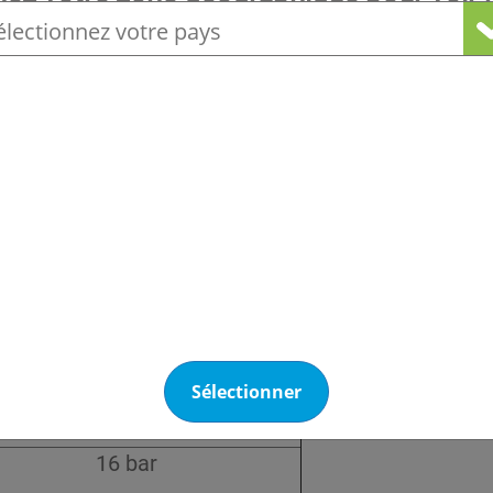
se de l’installateur qui a réalisé la conversion sans
locale
ance en matière de récupération, mise en œuvre des 
 le propriétaire de l’installation ne devra plus se s
.
Genetron R-422D
2.5 °C
3.5 °C
3 bar
-9°C/-5°C
Sélectionner
4°C
16 bar