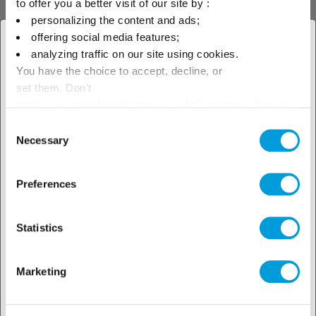
to offer you a better visit of our site by :
personalizing the content and ads;
offering social media features;
Fedezze fel
× Bezár
analyzing traffic on our site using cookies.
You have the choice to accept, decline, or
termékeinket!
Adja meg tartózkodási helyét
set them. Don't
az elérhető termékek
panic, you can also change your choices at any time in
the Manage Cookies tab.
Consent
megtekintéséhez!
Necessary
Selection
A megoldáskeresőhöz
Preferences
Statistics
Fedezze fel
Marketing
műszaki