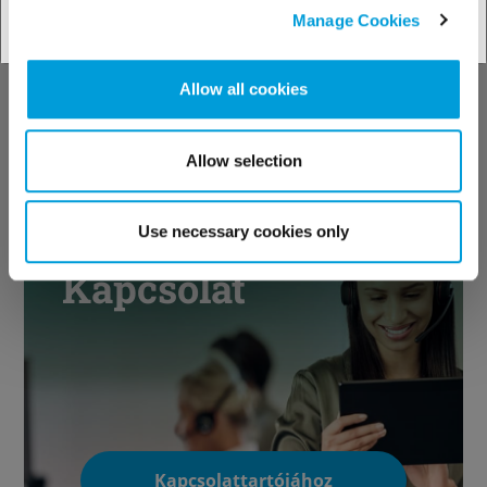
támogatásunkat!
Manage Cookies
Allow all cookies
Műszaki eszközeinkhez
Allow selection
Use necessary cookies only
Kapcsolat
Kapcsolattartójához