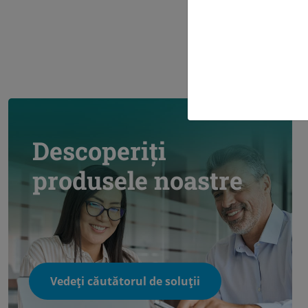
Descoperiți
produsele noastre
Vedeți căutătorul de soluții