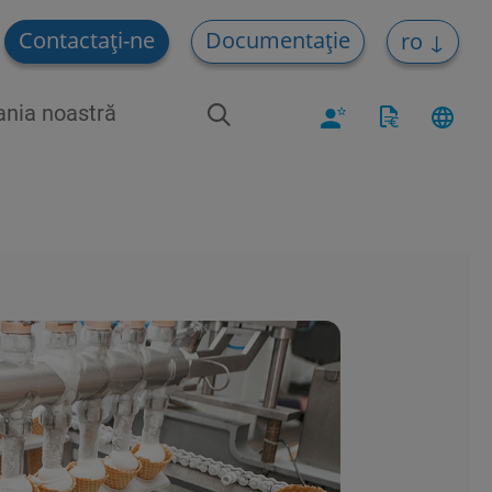
Contactați-ne
Documentație
ro
nia noastră