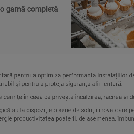
e, o gamă completă
tară pentru a optimiza performanța instalațiilor de 
rabil și pentru a proteja siguranța alimentară.
te cerințe în ceea ce privește încălzirea, răcirea ș
gică au la dispoziție o serie de soluții inovatoare 
rgie productivitatea poate fi, de asemenea, îmbună