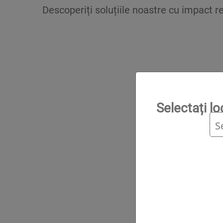
Descoperiți soluțiile noastre cu impact 
Selectați l