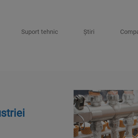
Suport tehnic
Știri
Compa
striei