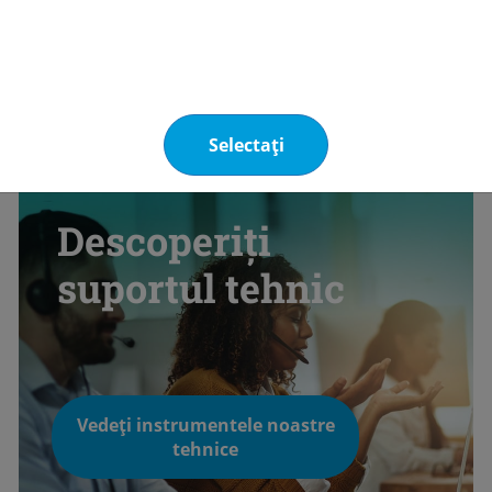
Selectați
Descoperiți
suportul tehnic
Vedeți instrumentele noastre
tehnice