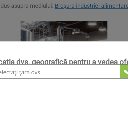
redus asupra mediului:
Broșura industriei alimentar
ocația dvs. geografică pentru a vedea of
locală