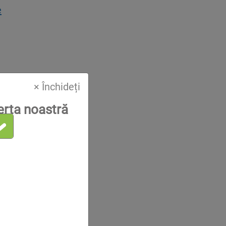
e
× Închideți
erta noastră