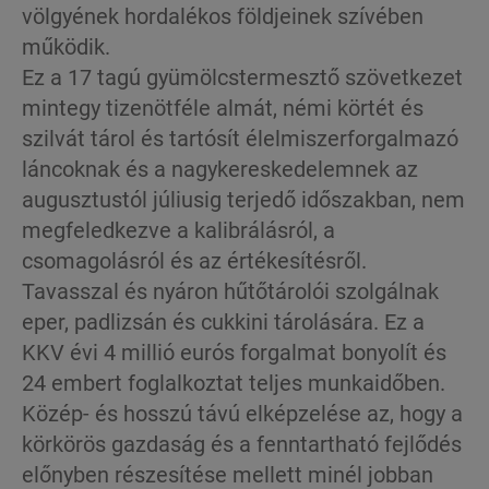
völgyének hordalékos földjeinek szívében
működik.
Ez a 17 tagú gyümölcstermesztő szövetkezet
mintegy tizenötféle almát, némi körtét és
szilvát tárol és tartósít élelmiszerforgalmazó
láncoknak és a nagykereskedelemnek az
augusztustól júliusig terjedő időszakban, nem
megfeledkezve a kalibrálásról, a
csomagolásról és az értékesítésről.
Tavasszal és nyáron hűtőtárolói szolgálnak
eper, padlizsán és cukkini tárolására. Ez a
KKV évi 4 millió eurós forgalmat bonyolít és
24 embert foglalkoztat teljes munkaidőben.
Közép- és hosszú távú elképzelése az, hogy a
körkörös gazdaság és a fenntartható fejlődés
előnyben részesítése mellett minél jobban