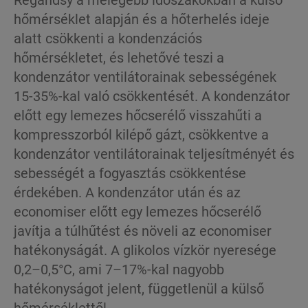
hőmérséklet alapján és a hőterhelés ideje
alatt csökkenti a kondenzációs
hőmérsékletet, és lehetővé teszi a
kondenzátor ventilátorainak sebességének
15-35%-kal való csökkentését. A kondenzátor
előtt egy lemezes hőcserélő visszahűti a
kompresszorból kilépő gázt, csökkentve a
kondenzátor ventilátorainak teljesítményét és
sebességét a fogyasztás csökkentése
érdekében. A kondenzátor után és az
economiser előtt egy lemezes hőcserélő
javítja a túlhűtést és növeli az economiser
hatékonyságát. A glikolos vízkör nyeresége
0,2–0,5°C, ami 7–17%-kal nagyobb
hatékonyságot jelent, függetlenül a külső
hőmérséklettől.