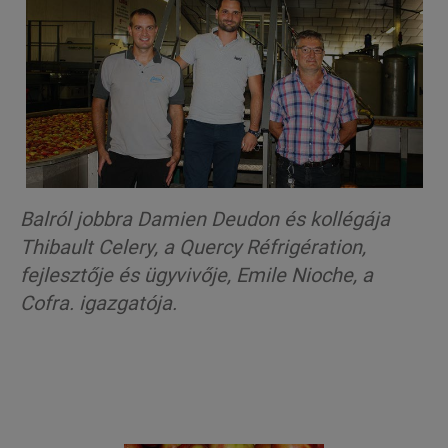
Balról jobbra
Damien
Deudon
és kollégája
Thibault
Celery
, a
Quercy
Réfrigération
,
fejlesztője és ügyvivője,
Emile
Nioche
, a
Cofra
. igazgatója.