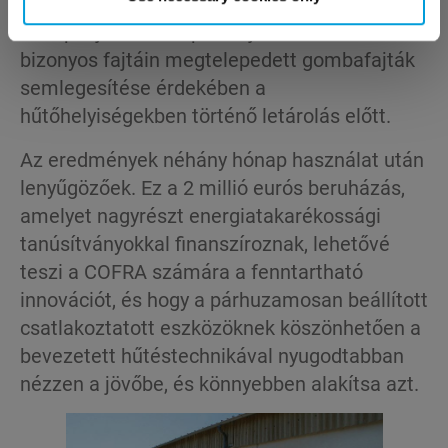
földgázfogyasztás), jégtelenít, fűti az épületet
és táplálja a hőterápiás eljárást az almák
bizonyos fajtáin megtelepedett gombafajták
semlegesítése érdekében a
hűtőhelyiségekben történő letárolás előtt.
Az eredmények néhány hónap használat után
lenyűgözőek. Ez a 2 millió eurós beruházás,
amelyet nagyrészt energiatakarékossági
tanúsítványokkal finanszíroznak, lehetővé
teszi a COFRA számára a fenntartható
innovációt, és hogy a párhuzamosan beállított
csatlakoztatott eszközöknek köszönhetően a
bevezetett hűtéstechnikával nyugodtabban
nézzen a jövőbe, és könnyebben alakítsa azt.