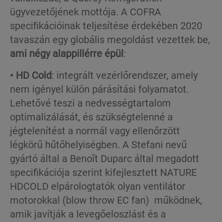
ügyvezetőjének mottója. A COFRA
specifikációinak teljesítése érdekében 2020
tavaszán egy globális megoldást vezettek be,
ami négy alappillérre épül
:
• HD Cold
: integrált vezérlőrendszer, amely
nem igényel külön párásítási folyamatot.
Lehetővé teszi a nedvességtartalom
optimalizálását, és szükségtelenné a
jégtelenítést a normál vagy ellenőrzött
légkörű hűtőhelyiségben. A Stefani nevű
gyártó által a Benoît Duparc által megadott
specifikációja szerint kifejlesztett NATURE
HDCOLD elpárologtatók olyan ventilátor
motorokkal (blow throw EC fan) működnek,
amik javítják a levegőeloszlást és a