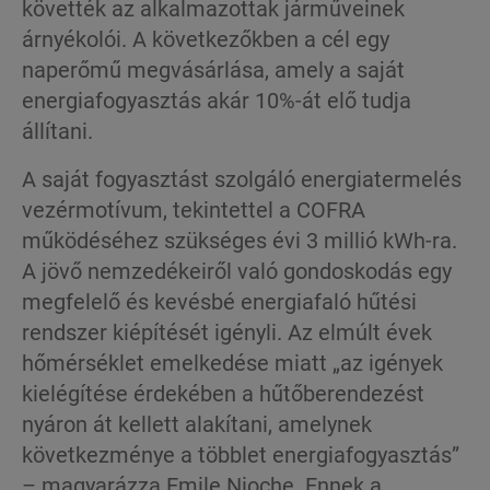
követték az alkalmazottak járműveinek
árnyékolói. A következőkben a cél egy
naperőmű megvásárlása, amely a saját
energiafogyasztás akár 10%-át elő tudja
állítani.
A saját fogyasztást szolgáló energiatermelés
vezérmotívum, tekintettel a COFRA
működéséhez szükséges évi 3 millió kWh-ra.
A jövő nemzedékeiről való gondoskodás egy
megfelelő és kevésbé energiafaló hűtési
rendszer kiépítését igényli. Az elmúlt évek
hőmérséklet emelkedése miatt „az igények
kielégítése érdekében a hűtőberendezést
nyáron át kellett alakítani, amelynek
következménye a többlet energiafogyasztás”
– magyarázza Emile Nioche. Ennek a