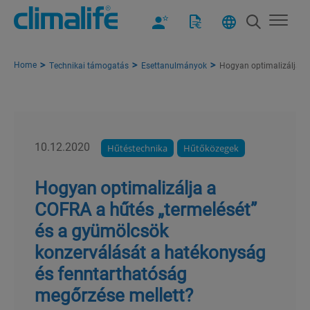
Home
Technikai támogatás
Esettanulmányok
Hogyan optimalizálja a
10.12.2020
Hűtéstechnika
Hűtőközegek
Hogyan optimalizálja a
COFRA a hűtés „termelését”
és a gyümölcsök
konzerválását a hatékonyság
és fenntarthatóság
megőrzése mellett?