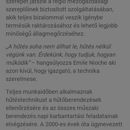
szerepet játszik a régió mezőgazdasági
szereplőinek biztosított szolgáltatásában,
akik teljes bizalommal veszik igénybe
termésük raktározásához és lehető legjobb
minőségű állagmegőrzéséhez.
„
A hűtés soha nem állhat le, hűtés nélkül
végünk van. Érdekünk, hogy tudjuk, hogyan
működik
”
– hangsúlyozza Emile Nioche aki
azon kívül, hogy igazgató, a technika
szerelmese.
Teljes munkaidőben alkalmaznak
hűtéstechnikust a hűtőberendezések
ellenőrzésére és az összes műszaki
berendezés napi karbantartási feladatainak
elvégzésére. A 2000-es évek óta úgynevezett