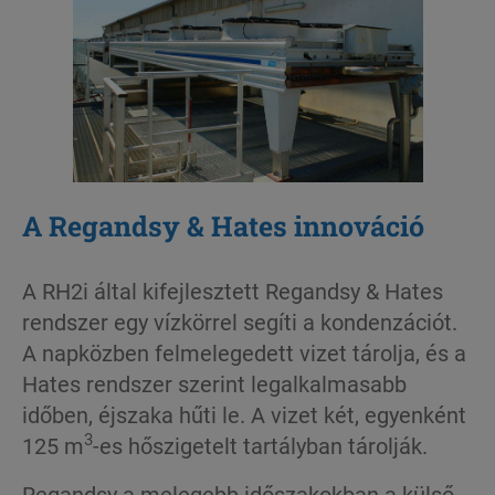
A Regandsy & Hates innováció
A RH2i által kifejlesztett Regandsy & Hates
rendszer egy vízkörrel segíti a kondenzációt.
A napközben felmelegedett vizet tárolja, és a
Hates rendszer szerint legalkalmasabb
időben, éjszaka hűti le. A vizet két, egyenként
3
125 m
-es hőszigetelt tartályban tárolják.
Regandsy a melegebb időszakokban a külső