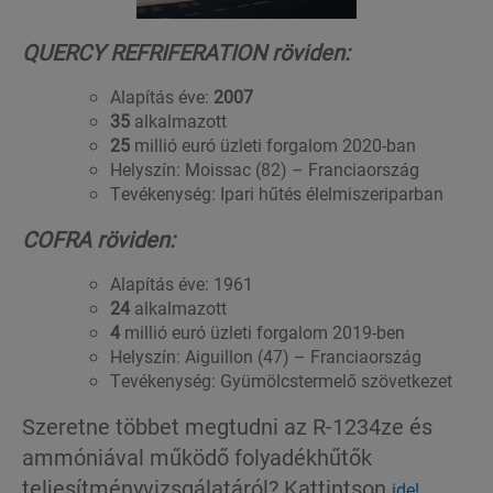
QUERCY REFRIFERATION röviden:
Alapítás éve:
2007
35
alkalmazott
25
millió euró üzleti forgalom 2020-ban
Helyszín: Moissac (82) – Franciaország
Tevékenység: Ipari hűtés élelmiszeriparban
COFRA röviden:
Alapítás éve: 1961
24
alkalmazott
4
millió euró üzleti forgalom 2019-ben
Helyszín: Aiguillon (47) – Franciaország
Tevékenység: Gyümölcstermelő szövetkezet
Szeretne többet megtudni az R-1234ze és
ammóniával működő folyadékhűtők
teljesítményvizsgálatáról? Kattintson
ide!