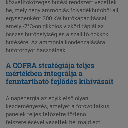
közvetítőközeges hűtési rendszert vezettek
be, mely négy ammóniás folyadékhűtőből áll,
egységenként 300 kW hűtőkapacitással,
amely -7°C-on glikolos vízkört táplál az
összes hűtőhelyiség és a szállító dokkok
hűtésére. Az ammónia kondenzálására
hűtőtornyot használnak.
A COFRA stratégiája teljes
mértékben integrálja a
fenntartható fejlődés kihívásait
A napenergia az egyik első olyan
kezdeményezés, amelyet a fotovoltaikus
panelek teljes tetőzetre történő
felszerelésével vezettek be, majd ezt