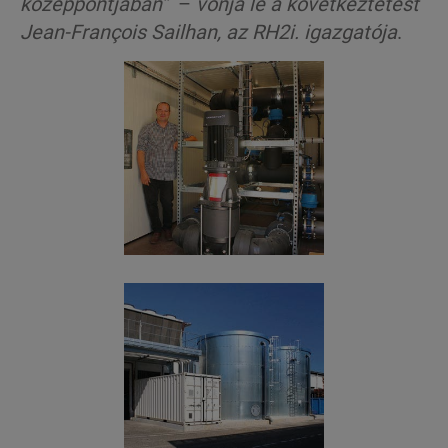
középpontjában”
–
vonja le a következtetést
Jean-François
Sailhan
, az RH2i. igazgatója
.