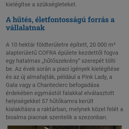
kielégítse a szükségleteket.
A hűtés, életfontosságú forrás a
vállalatnak
A 10 hektár földterületre épített, 20 000 m²
alapterületű COFRA épülete kezdettől fogva
egy hatalmas „hűtőszekrény” szerepét tölti
be. Az évek során a piaci igények kielégítése
és az új almafajták, például a Pink Lady, a
Gala vagy a Chanteclerc befogadása
érdekében egymástól falakkal elválasztott
helyiségekkel 57 hűtőkamra került
kialakításra a raktárban, melynek közel felét a
bioalma piacnak szentelik a szezonban.