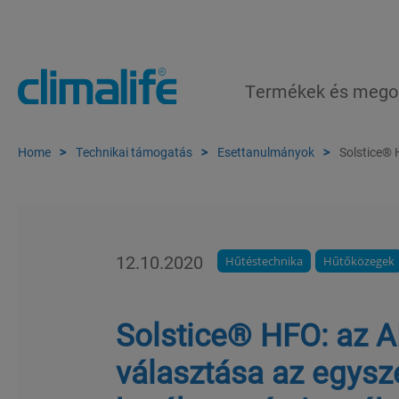
Termékek és mego
Home
Technikai támogatás
Esettanulmányok
Solstice® 
12.10.2020
Hűtéstechnika
Hűtőközegek
Solstice® HFO: az A
választása az egysz