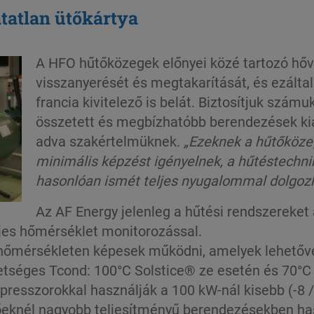
tatlan ütőkártya
A HFO hűtőközegek előnyei közé tartozó hőv
visszanyerését és megtakarítását, és ezálta
francia kivitelező is belát. Biztosítjuk szá
összetett és megbízhatóbb berendezések kial
adva szakértelmüknek.
„Ezeknek a hűtőköze
minimális képzést igényelnek, a hűtéstechn
hasonlóan ismét teljes nyugalommal dolgoz
Az AF Energy jelenleg a hűtési rendszereket 
ljes hőmérséklet monitorozással.
 hőmérsékleten képesek működni, amelyek lehetővé 
etséges Tcond: 100°C Solstice® ze esetén és 70°C 
resszorokkal használják a 100 kW-nál kisebb (-8 
zőeknél nagyobb teljesítményű berendezésekben ha