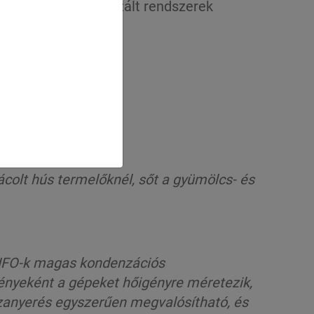
zhetők az automatizált rendszerek
ácolt hús termelőknél, sőt a gyümölcs- és
HFO-k magas kondenzációs
ényeként a gépeket hőigényre méretezik,
szanyerés egyszerűen megvalósítható, és