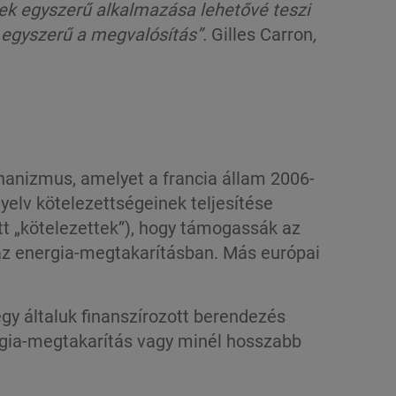
k egyszerű alkalmazása lehetővé teszi
egyszerű a megvalósítás”
.
Gilles Carron
,
hanizmus, amelyet a francia állam 2006-
yelv kötelezettségeinek teljesítése
tt „kötelezettek”), hogy támogassák az
az energia-megtakarításban. Más európai
y általuk finanszírozott berendezés
ergia-megtakarítás vagy minél hosszabb