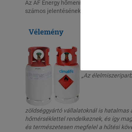
Az AF Energy hőmennyiségmérőt társít a
számos jelentésének elemzése alapján, a
Vélemény
„Az élelmiszeriparb
zöldséggyártó vállalatoknál is hatalmas 
hőmérséklettel rendelkeznek, és így ma
és természetesen megfelel a
hűtési köv