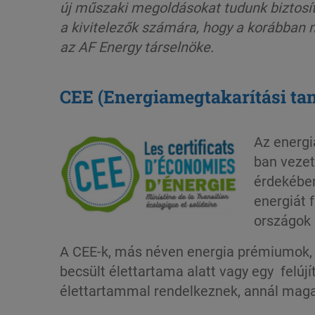
új műszaki megoldásokat tudunk biztosít
a kivitelezők számára, hogy a korábban
az AF
Energy
társelnöke.
CEE (Energiamegtakarítási ta
Az energi
ban vezet
érdekében
energiát 
országok 
A CEE-k, más néven energia prémiumok, k
becsült élettartama alatt vagy egy felú
élettartammal rendelkeznek, annál mag