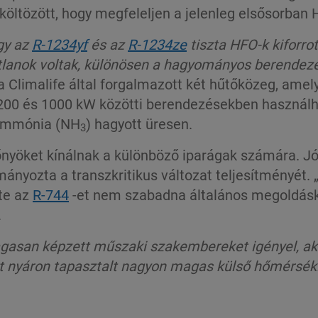
költözött, hogy megfeleljen a jelenleg elsősorban
ogy az
R-1234yf
és az
R-1234ze
tiszta HFO-k kiforro
tlanok voltak, különösen a
hagyományos berendezé
a Climalife által forgalmazott két hűtőközeg, ame
200 és 1000 kW közötti berendezésekben használható 
ó ammónia (NH
) hagyott üresen.
3
lőnyöket kínálnak a különböző iparágak számára. Jó
ányozta a transzkritikus változat teljesítményét. 
te az
R-744
-et nem szabadna általános megoldáské
.
gasan képzett műszaki szakembereket igényel, ak
lt nyáron tapasztalt nagyon magas külső hőmérsék