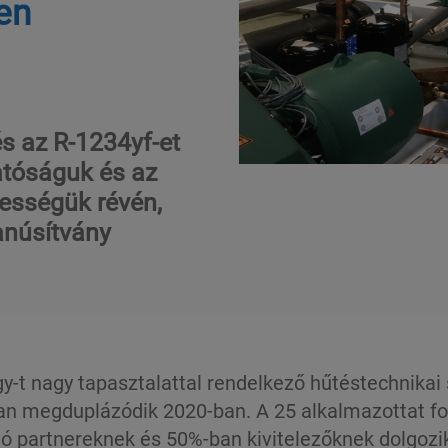
en
s az R-1234yf-et
atóságuk és az
pességük révén,
anúsítvány
t nagy tapasztalattal rendelkező hűtéstechnikai 
óan megduplázódik 2020-ban. A 25 alkalmazottat fo
tó partnereknek és 50%-ban kivitelezőknek dolgozi