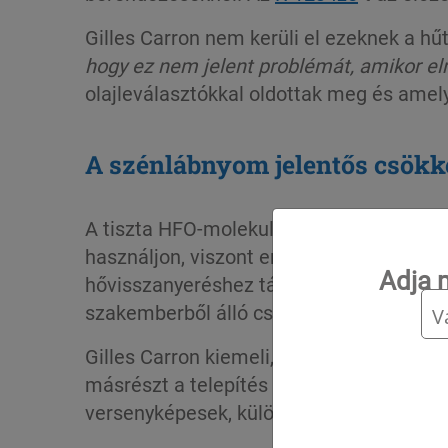
Gilles Carron nem kerüli el ezeknek a hű
hogy ez nem jelent problémát, amikor e
olajleválasztókkal oldottak meg és amely
A szénlábnyom jelentős csökk
A tiszta HFO-molekulák alacsony nyomás
használjon, viszont emiatt a berendezés
Adja 
hővisszanyeréshez társulva tovább csökke
szakemberből álló csapat tanulmányozz
Gilles Carron kiemeli, hogy a hűtőközege
másrészt a telepítés összköltségében cs
versenyképesek, különösen a beruházás