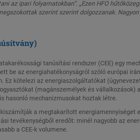
ani az ipari folyamatokban”.
„Ezen HFO hűtőközege
 megszokottak szerint
szerint
dolgozzanak. Nagyon 
núsítvány)
atakarékossági tanúsítási rendszer (CEE) egy mec
ett be az energiahatékonyságról szóló európai irán
. Ez kötelezi az energiaszolgáltatókat (úgyneveze
fogyasztókat (magánszemélyek és vállalkozások) 
is hasonló mechanizmusokat hoztak létre.
iszámítják a megtakarított energiamennyiséget eg
jítási tevékenységből eredőt: minél nagyobb az en
asabb a CEE-k volumene.