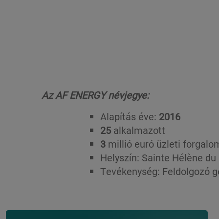
Az AF ENERGY névjegye:
Alapítás éve:
2016
25
alkalmazott
3
millió euró üzleti forgal
Helyszín: Sainte Hélène du
Tevékenység: Feldolgozó g