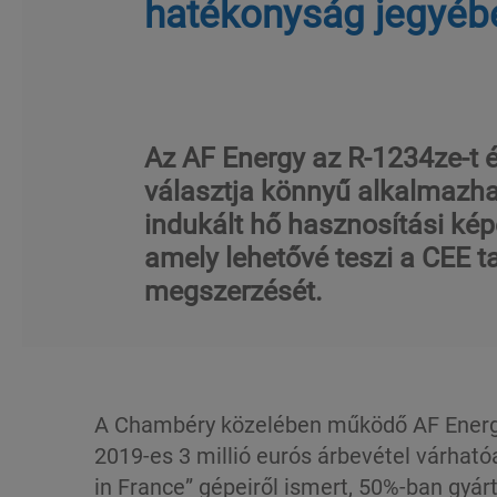
hatékonyság jegyéb
Az AF Energy az R-1234ze-t é
választja könnyű alkalmazh
indukált hő hasznosítási ké
amely lehetővé teszi a CEE t
megszerzését.
A Chambéry közelében működő AF Energy-
2019-es 3 millió eurós árbevétel várhat
in France” gépeiről ismert, 50%-ban gyár