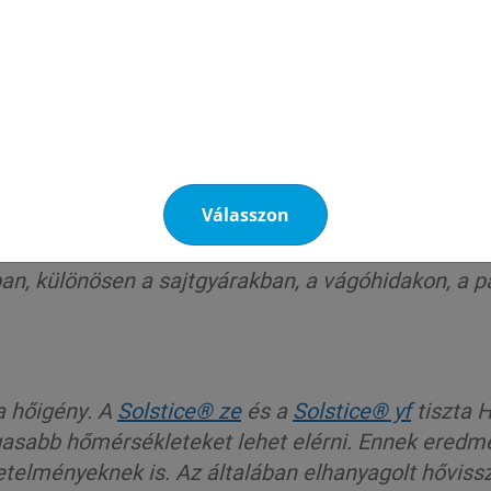
 gépeihez, amelynek COP értékei könnyen ellenőri
mi lehetővé teszi a megelőző karbantartást is.
Válasszon
an, különösen a sajtgyárakban, a
vágóhidakon, a p
a hőigény. A
Solstice® ze
és a
Solstice® yf
tiszta 
gasabb hőmérsékleteket lehet elérni. Ennek eredm
etelményeknek is. Az általában elhanyagolt hővis