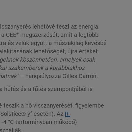
isszanyerés lehetővé teszi az energia
l a CEE* megszerzését, amit a legtöbb
mukra és velük együtt a műszakilag kevésbé
akításának lehetőségét, újra értéket
geknek köszönhetően, amelyek csak
ikai szakemberek a korábbiakhoz
hatnak”
– hangsúlyozza Gilles Carron.
a hűtés és a fűtés szempontjából is
teszik a hő visszanyerését, figyelembe
Solstice® yf esetén). Az
R-
/ -4 °C tartományban működő)
sználják.