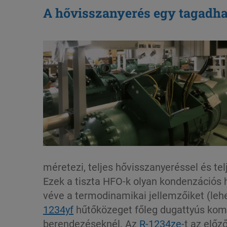
A hővisszanyerés egy tagadha
méretezi, teljes hővisszanyeréssel és te
Ezek a tiszta HFO-k olyan kondenzációs
véve a termodinamikai jellemzőiket (leh
1234yf
hűtőközeget főleg dugattyús komp
berendezéseknél. Az
R-1234ze
-t az elő