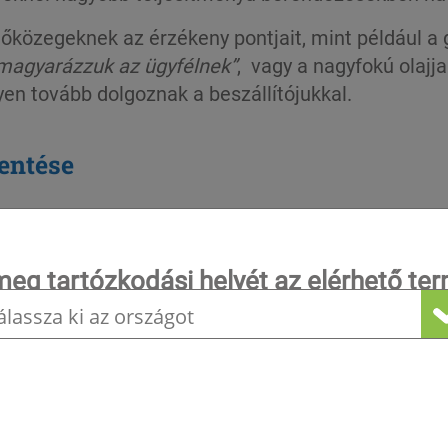
tőközegeknek az érzékeny pontjait, mint például a
lmagyarázzuk az ügyfélnek”
, vagy a nagyfokú olajj
en tovább dolgoznak a beszállítójukkal.
entése
a arra kötelezi az AF Energy-t, hogy alacsony n
ek sokkal kevésbé hajlamosak szivárgásra. Ez, a 
meg tartózkodási helyét az elérhető te
nti a környezetre gyakorolt ​​hatásukat. Az adagol
a.
megtekintéséhez!
k ára nem befolyásolja, egyrészt mivel az áruk az e
upán egy kis részt tesznek ki. A
CO
-hoz viszonyít
2
ok gyors megtérülésének köszönhetően.