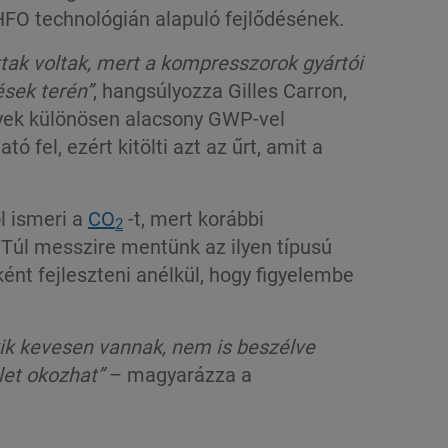
 HFO technológián alapuló fejlődésének.
ttak voltak, mert a
kompresszorok gyártói
sek terén”
, hangsúlyozza Gilles Carron,
lyek különösen alacsony GWP-vel
fel, ezért kitölti azt az űrt, amit a
l ismeri a
CO
-t, mert korábbi
2
„Túl messzire mentünk az ilyen típusú
nt fejleszteni anélkül, hogy figyelembe
ik kevesen vannak, nem is beszélve
let okozhat
”
– magyarázza a