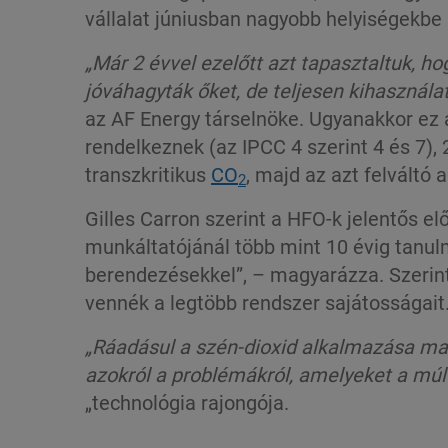
vállalat júniusban nagyobb helyiségekbe 
„Már 2 évvel ezelőtt azt tapasztaltuk, h
jóváhagyták őket, de teljesen kihasznála
az AF Energy társelnöke. Ugyanakkor ez 
rendelkeznek (az IPCC 4 szerint 4 és 7), 
transzkritikus
CO
, majd az azt felvált
2
Gilles Carron szerint a HFO-k jelentős e
munkáltatójánál több mint 10 évig tanulm
berendezésekkel”, – magyarázza. Szerin
vennék a legtöbb rendszer sajátosságait
„
Ráadásul a szén-dioxid alkalmazása ma
azokról a problémákról, amelyeket a mú
„technológia rajongója.