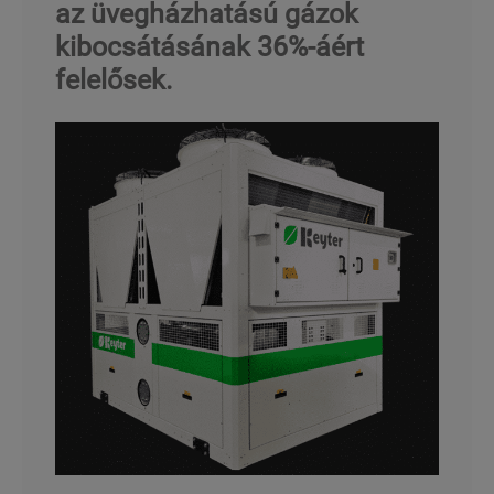
az üvegházhatású gázok
kibocsátásának 36%-áért
felelősek.