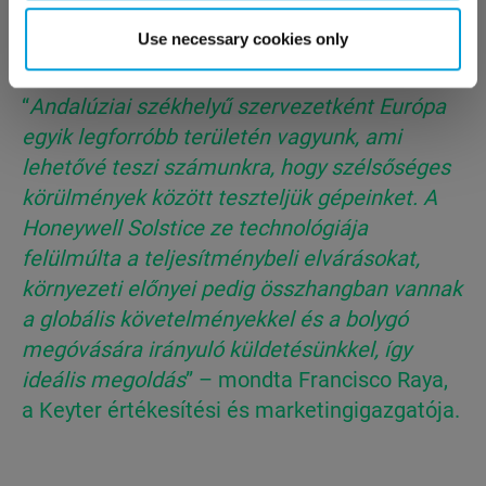
előállításához.
Use necessary cookies only
“
Andalúziai székhelyű szervezetként Európa
egyik legforróbb területén vagyunk, ami
lehetővé teszi számunkra, hogy szélsőséges
körülmények között teszteljük gépeinket. A
Honeywell Solstice ze technológiája
felülmúlta a teljesítménybeli elvárásokat,
környezeti előnyei pedig összhangban vannak
a globális követelményekkel és a bolygó
megóvására irányuló küldetésünkkel, így
ideális megoldás
” – mondta Francisco Raya,
a Keyter értékesítési és marketingigazgatója.