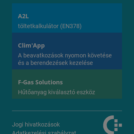
A2L
töltetkalkulátor (EN378)
Clim'App
A beavatkozások nyomon követése
és a berendezések kezelése
F-Gas Solutions
Hűtőanyag kiválasztó eszköz
Jogi hivatkozások
Adatkezelési szabályzat