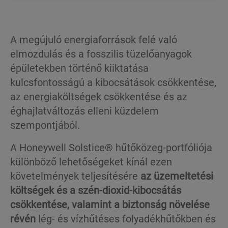
A megújuló energiaforrások felé való
elmozdulás és a fosszilis tüzelőanyagok
épületekben történő kiiktatása
kulcsfontosságú a kibocsátások csökkentése,
az energiaköltségek csökkentése és az
éghajlatváltozás elleni küzdelem
szempontjából.
A Honeywell Solstice® hűtőközeg-portfóliója
különböző lehetőségeket kínál ezen
követelmények teljesítésére
az üzemeltetési
költségek és a szén-dioxid-kibocsátás
csökkentése, valamint a biztonság növelése
révén
lég- és vízhűtéses folyadékhűtőkben és