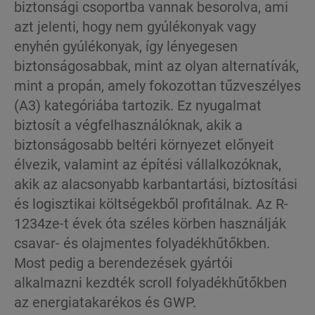
biztonsági csoportba vannak besorolva, ami
azt jelenti, hogy nem gyúlékonyak vagy
enyhén gyúlékonyak, így lényegesen
biztonságosabbak, mint az olyan alternatívák,
mint a propán, amely fokozottan tűzveszélyes
(A3) kategóriába tartozik. Ez nyugalmat
biztosít a végfelhasználóknak, akik a
biztonságosabb beltéri környezet előnyeit
élvezik, valamint az építési vállalkozóknak,
akik az alacsonyabb karbantartási, biztosítási
és logisztikai költségekből profitálnak. Az R-
1234ze-t évek óta széles körben használják
csavar- és olajmentes folyadékhűtőkben.
Most pedig a berendezések gyártói
alkalmazni kezdték scroll folyadékhűtőkben
az energiatakarékos és GWP.