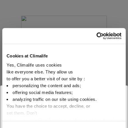
Cookies at Climalife
Yes, Climalife uses cookies
like everyone else. They allow us
to offer you a better visit of our site by :
personalizing the content and ads;
offering social media features;
× Bezár
Az egyik gyártó a Keyter, aki a közelmúltban
analyzing traffic on our site using cookies.
bemutatta Helvetia scroll folyadékhűtőit az új
You have the choice to accept, decline, or
Adja meg tartózkodási helyét
set them. Don't
Danfoss DSG scroll kompresszorokkal,
az elérhető termékek
panic, you can also change your choices at any time in
amelyeket a Honeywell Solstice ze
the Manage Cookies tab.