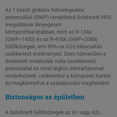
Az 1 közeli globális felmelegedési
potenciállal (GWP) rendelkező Solstice® HFO
megoldások lényegesen
környezetbarátabbak, mint az R-134a
(GWP=1430) és az R-410A (GWP=2088)
hűtőközegek, ami 99%-os CO2-kibocsátás
csökkenést eredményez. Ezen túlmenően a
Solstice® molekulák nulla ózonlebontó
potenciállal és rövid légköri élettartammal
rendelkeznek, csökkentve a környezeti hatást
és megkönnyítve a szabályozási megfelelést.
Biztonságos az épületben
A Solstice® hűtőközegek az A1 vagy A2L