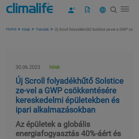
Home
hírek
Trendek
Új Scroll folyadékhűtő Solstice ze-vel a GWP csök
30.06.2023
hírek
Új Scroll folyadékhűtő Solstice
ze-vel a GWP csökkentésére
kereskedelmi épületekben és
ipari alkalmazásokban
Az épületek a globális
energiafogyasztás 40%-áért és