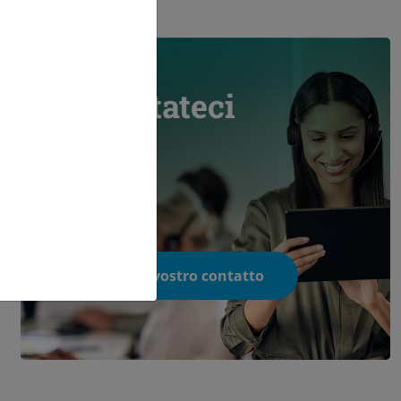
Contattateci
Trovate il vostro contatto