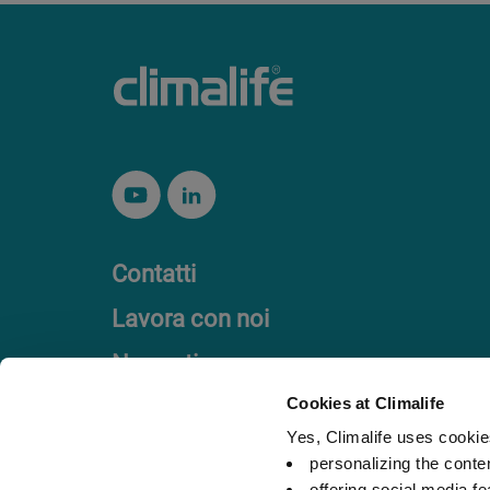
Contatti
Lavora con noi
Normativa
Codice etico
Cookies at Climalife
Yes, Climalife uses cookies
personalizing the conte
offering social media fe