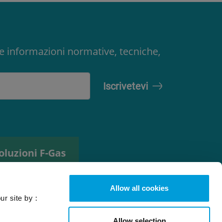
ere informazioni normative, tecniche,
oluzioni F-Gas
trumento di
elezione del
Allow all cookies
efrigerante
ur site by :
Allow selection