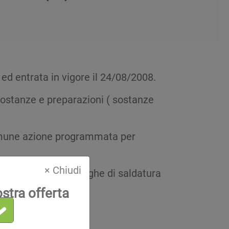
ed entrata in vigore il 24/08/2008.
 sostanze e preparazioni ( sostanze
 comune azione programmata per
× Chiudi
quanto utilizzano leghe di saldatura
ostra offerta