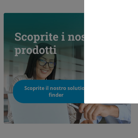
Scoprite i nostri
prodotti
Scoprite il nostro solution
finder