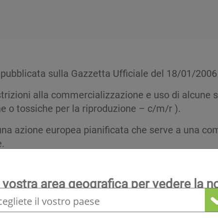
pubblicata sulla Gazzetta Ufficiale del 18/01/2006 
strizioni alla commercializzazione e uso di alcune
o tossiche per la riproduzione – c/m/r ).
di una azione europea pianificata che serve a una
.
ndizionamento sono comprese in questa direttiva in 
 vostra area geografica per vedere la n
locale