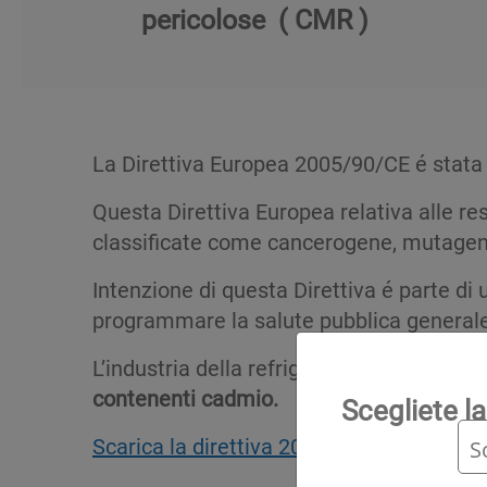
pericolose ( CMR )
La Direttiva Europea 2005/90/CE é stata 
Questa Direttiva Europea relativa alle re
classificate come cancerogene, mutagene 
Intenzione di questa Direttiva é parte 
programmare la salute pubblica generale
L’industria della refrigerazione e del co
contenenti cadmio.
Scegliete la
Scarica la direttiva 2005 / 90 / CE