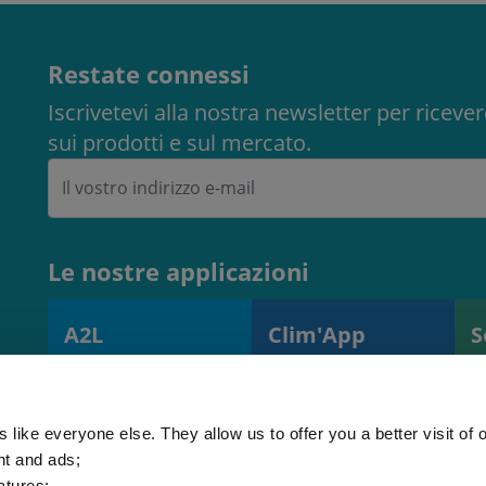
Restate connessi
Iscrivetevi alla nostra newsletter per ricev
sui prodotti e sul mercato.
Le nostre applicazioni
A2L
Clim'App
S
Calcolatore di
Monitoraggio
S
carica A2L
delle operazioni e
s
(EN378)
delle attrezzature
r
 like everyone else. They allow us to offer you a better visit of o
nt and ads;
atures;