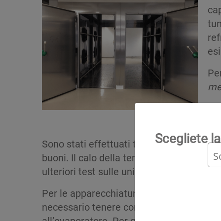
cap
tun
ref
esi
Per
meg
Nel
pro
Scegliete la
Sono stati effettuati test positivi sul c
buoni. Il calo della temperatura è molto 
ulteriori test sulle unità attualmente allo
Per le apparecchiature che funzionano co
necessario tenere conto della parte di 
all’evaporatore. Per quanto riguarda la par