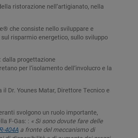
ella ristorazione nell’artigianato, nella
se® che consiste nello sviluppare e
sul risparmio energetico, sullo sviluppo
: dalla progettazione
retano per l’isolamento dell’involucro e la
a il Dr. Younes Matar, Direttore Tecnico e
geranti svolgono un ruolo importante,
lla F-Gas: :
«
Si sono dovute fare delle
R-404A
a fronte del meccanismo di
di disponibilità e di aumento dei prezzi.