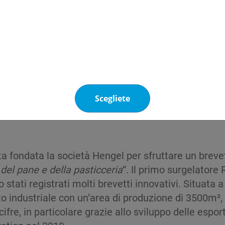
55A
facilita il lavoro e
“saremo in
grado di finalizza
ere ad una temperatura di evaporazione di -42°C p
Scegliete
ta fondata la società Hengel per sfruttare un breve
el pane e della pasticceria
“. Il primo surgelatore 
 stati registrati molti brevetti innovativi. Situata
ito industriale con un’area di produzione di 3500m²
cifre, in particolare grazie allo sviluppo delle espor