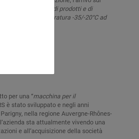
re la nostra gamma di prodotti e di
er le unità bi-temperatura -35/-20°C ad
tto per una “
macchina per il
RS è stato sviluppato e negli anni
 a Parigny, nella regione Auvergne-Rhônes-
, l’azienda sta attualmente vivendo una
tazioni e all’acquisizione della società