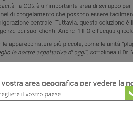
acità, la CO2 è un’importante area di sviluppo per 
nel di congelamento che possono essere facilmente 
rigerazione centrale. Tuttavia, questa soluzione è 
genze dei suoi clienti. Anche l’HFO e l’acqua glico
 le apparecchiature più piccole, come le unità “plug 
lio le nostre aspettative di oggi”,
sottolinea il Dr
l’ultimo anno, Hengel ha lavorato alla soluzione
So
duttore Honeywell e distribuita da Climalife.
 vostra area geografica per vedere la n
ampo freddo per camere di conservazione con una po
locale
rapido e non sono stati riscontrati problemi di uti
ggiate.
n compressori semiermetici di potenza molto più el
refrigerazione nel suo complesso, compreso lo spo
te negativa della refrigerazione e più in particolare