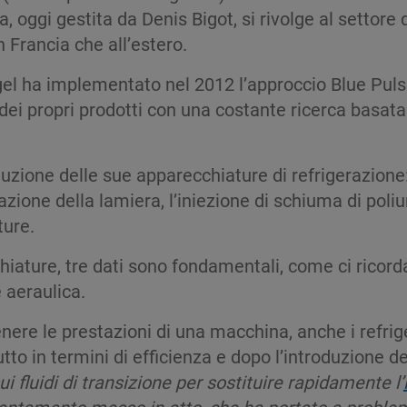
a, oggi gestita da Denis Bigot, si rivolge al settore d
n Francia che all’estero.
Hengel ha implementato nel 2012 l’approccio Blue Pul
ei propri prodotti con una costante ricerca basata 
duzione delle sue apparecchiature di refrigerazione
azione della lamiera, l’iniezione di schiuma di poliu
ture.
chiature, tre dati sono fondamentali, come ci ricord
 aeraulica.
enere le prestazioni di una macchina, anche i refri
tto in termini di efficienza e dopo l’introduzione de
ui fluidi di transizione per sostituire rapidamente l’
entamento messo in atto, che ha portato a problemi 