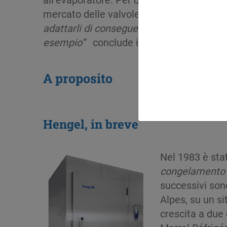
mercato delle valvole di espansione
R-4
adattarli di conseguenza per poter scend
esempio
”
conclude il Dr. Younes Matar.
A proposito
Hengel, in breve
Nel 1983 è sta
congelamento d
successivi sono
Alpes, su un s
crescita a due 