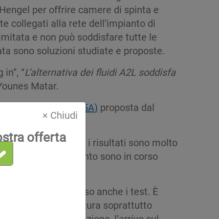
Hengel per offrire camere di spinta e
collegati alla rete dell’impianto di
limitata e non può soddisfare tutte le
lata sono soluzioni studiate e proposte.
in”, “
L’alternativa dei fluidi A2L soddisfa
. Younes Matar.
lstice® L40X (R-455A)
proposta dal
× Chiudi
ostra offerta
tenza da 2 a 4 kW e i risultati sono molto
lizzo. In questo momento sono in corso
evata, sono in corso anche i test. È
stamento di temperatura soprattutto
 la parte di surgelazione, l’arrivo sul