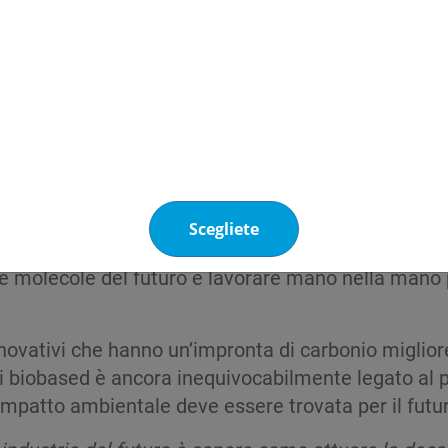
 l’uso della biomassa non solo aiuta a preservarle 
osti, la diversificazione dei prodotti e lo sviluppo d
gie industriali, i processi che sono molto meno energ
Scegliete
momento in cui molte aziende si stanno muovendo ve
le molecole del futuro e lavorare mano nella mano p
ovativi che hanno un’impronta di carbonio migliore 
i biobased è ancora inequivocabilmente legato al pr
impatto ambientale deve essere trovata per il futu