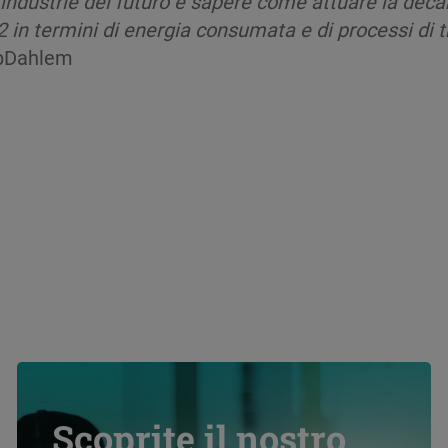
e industrie del futuro è sapere come attuare la dec
 in termini di energia consumata e di processi di t
ppDahlem
Scoprite il nostro