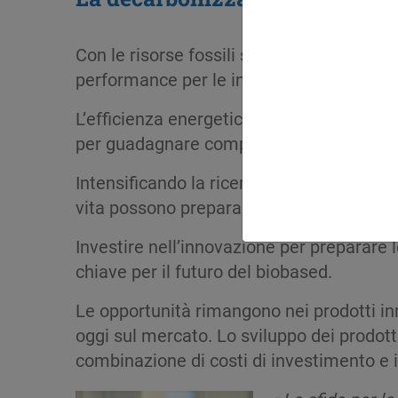
Con le risorse fossili sempre più scarse,
performance per le industrie.
L’efficienza energetica, il controllo dei c
per guadagnare competitività.
Intensificando la ricerca sulle biotecnolo
vita possono preparare il futuro in un 
Investire nell’innovazione per preparare 
chiave per il futuro del biobased.
Le opportunità rimangono nei prodotti inn
oggi sul mercato. Lo sviluppo dei prodott
combinazione di costi di investimento e 