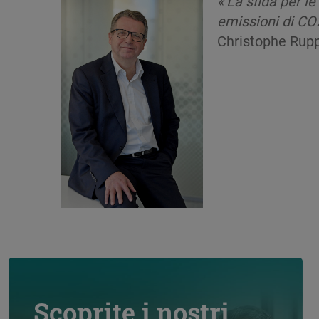
« La sfida per l
emissioni di CO2
Christophe Ru
Scoprite i nostri