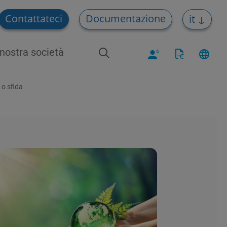
Contattateci
Documentazione
it
nostra società
 o sfida