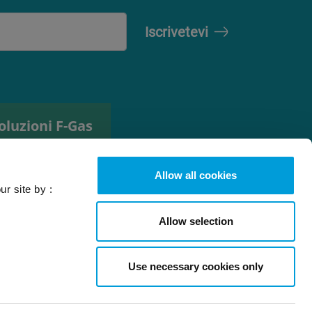
oluzioni F-Gas
trumento di
elezione del
Allow all cookies
efrigerante
ur site by :
Allow selection
Use necessary cookies only