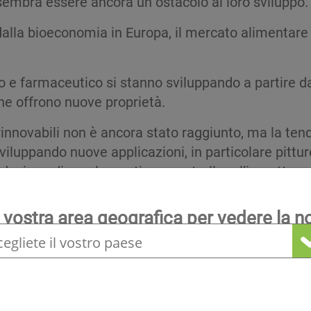
o sembra essere ancora un ostacolo al loro sviluppo.
 dalla bioeconomia in Europa, il mercato alimentare
co e farmaceutico si stanno sviluppando a partire 
che offrono nuove proprietà.
rinnovabili non è ancora stato raggiunto, ma la tend
viluppando nuove applicazioni, in particolare pittu
roduzione di regolamenti per controllare l’impatto 
embro attivo dello IAR, Climalife è stato un pionier
 vostra area geografica per vedere la n
ne di piante nelle sue formulazioni, Climalife può o
ia.
locale
 di crescita e performance per l’indus