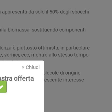
 rappresenta da solo il 50% degli sbocchi
dalla biomassa, sostituendo componenti
enza è piuttosto ottimista, in particolare
re, vernici, ecc, mentre allo stesso tempo
ambientale.
× Chiudi
e nella ricerca di molecole di origine
ostra offerta
ggi testimoniare il crescente interesse
tria?