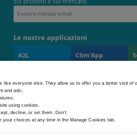
sui prodotti e sul mercato.
Le nostre applicazioni
A2L
Clim'App
S
Calcolatore di
Monitoraggio
S
carica A2L
delle operazioni e
s
(EN378)
delle attrezzature
r
 like everyone else. They allow us to offer you a better visit of o
nt and ads;
atures;
 site using cookies.
ept, decline, or set them. Don't
e your choices at any time in the Manage Cookies tab.