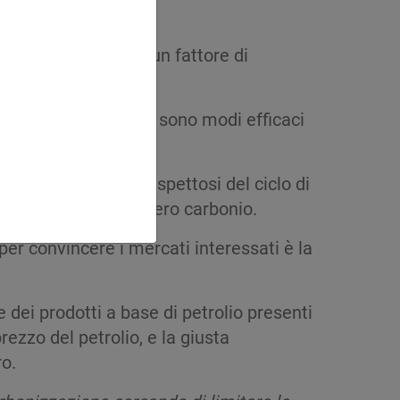
ma potrebbe essere un fattore di
ell’economia circolare sono modi efficaci
ivori e quindi più rispettosi del ciclo di
rso un percorso a zero carbonio.
er convincere i mercati interessati è la
dei prodotti a base di petrolio presenti
ezzo del petrolio, e la giusta
ro.