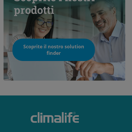
prodotti
Scoprite il nostro solution
finder