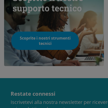
supporto tecnico
Scoprite i nostri strumenti
tecnici
Restate connessi
Iscrivetevi alla nostra newsletter per ricev