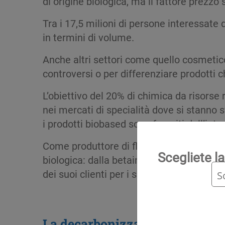
di origine biologica, ma il fattore prezz
Tra i 17,5 milioni di persone interessate
in termini di volume.
Anche altri settori come quello cosmeti
controversi o per differenziare prodotti 
L’obiettivo del 20% di chimica da risorse 
nei mercati di specialità dove si stanno s
i prodotti biobased sono favoriti dall’int
Come produttore di fluidi di processo e m
Scegliete la
biologica: dalla betaina alla fermentazio
dei suoi clienti per i suoi prodotti di nicch
La decarbonizzazione: una leva