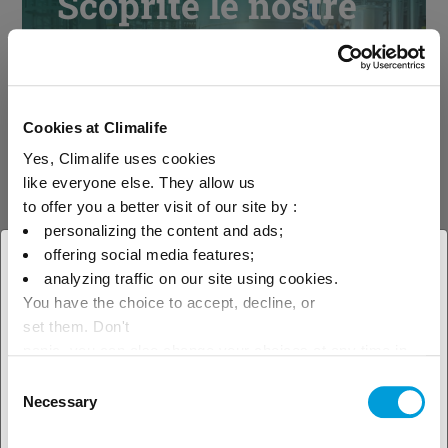
Scoprite le nostre
soluzioni per
settore
Cookies at Climalife
Yes, Climalife uses cookies
Scoprite le nostre soluzioni
like everyone else. They allow us
to offer you a better visit of our site by :
personalizing the content and ads;
offering social media features;
× Chiudi
analyzing traffic on our site using cookies.
You have the choice to accept, decline, or
Scegliete la vostra area
Scoprite il nostro
set them. Don't
geografica per vedere la nostra
panic, you can also change your choices at any time in
supporto tecnico
the Manage Cookies tab.
Consent
offerta locale
Necessary
Selection