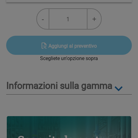
Connettore
-
+
ottone
femmina
21,7
-
Aggiungi al preventivo
1/4
Scegliete un'opzione sopra
SAE
quantity
Informazioni sulla gamma