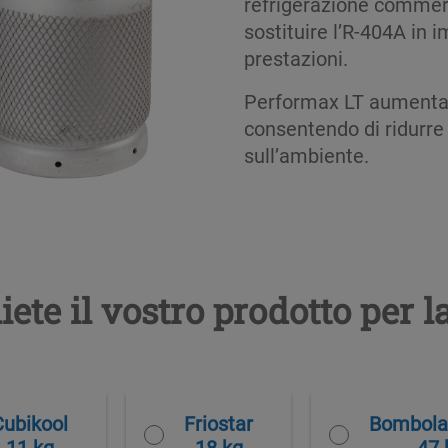
refrigerazione commer
sostituire l’R-404A in 
prestazioni.
Performax
LT
aumenta 
consentendo di
ridurre
sull’ambiente
.
iete il vostro prodotto per 
Cubikool
Friostar
Bombola 
11 kg
18 kg
47 