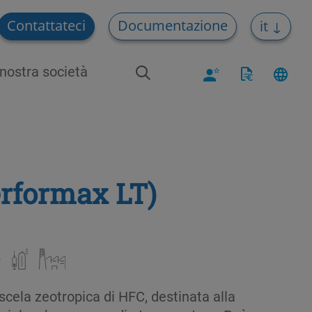
Contattateci
Documentazione
it
nostra società
erformax LT)
cela zeotropica di HFC, destinata alla