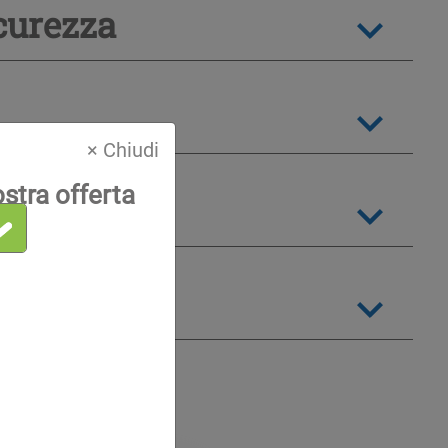
curezza
× Chiudi
ostra offerta