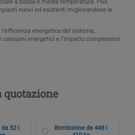
ciale a bassa e media temperatura. Può
impianti nuovi ed esistenti migliorandone le
l’efficienza energetica
del sistema,
 i consumi energetici
e
l’impatto
complessivo
la quotazione
da 52 l
Bombolone da 448 l
kg
410 kg