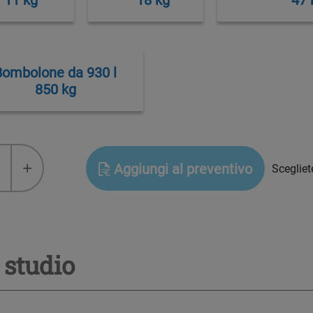
Bombolone da 930 l
850 kg
+
Aggiungi al preventivo
Scegliet
ax
 studio