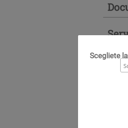
Docu
Serv
Scegliete la
Inge
Inf