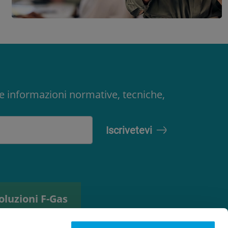
ere informazioni normative, tecniche,
oluzioni F-Gas
trumento di
elezione del