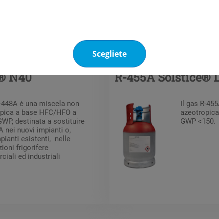
Refrigeranti
 / HFO
Miscele HFC / 
Scegliete
e® N40
R-455A Solstice® 
R-448A è una miscela non
Il gas R-45
opica a base HFC/HFO a
azeotropica
WP, destinata a sostituire
GWP <150.
A nei nuovi impianti o,
pianti esistenti, nelle
ioni frigorifere
iali ed industriali