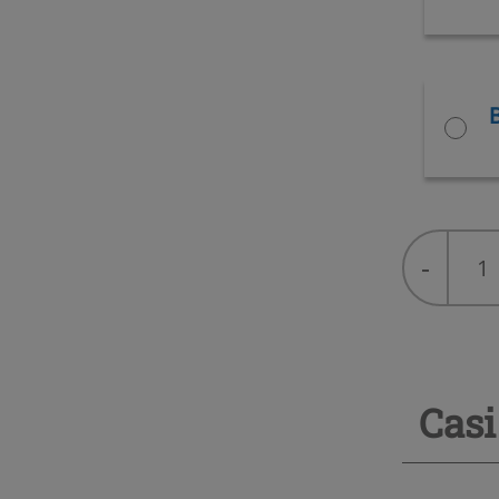
R-
-
407F
(Perform
LT)
quantity
Casi