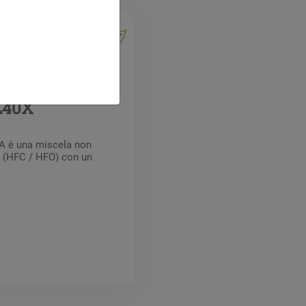
HFO
L40X
5A è una miscela non
 (HFC / HFO) con un