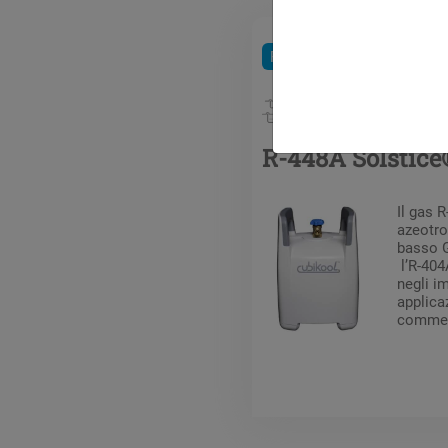
Refrigeranti
Miscele HFC
R-448A Solstic
Il gas 
azeotr
basso G
l’R-404
negli im
applicaz
commerc