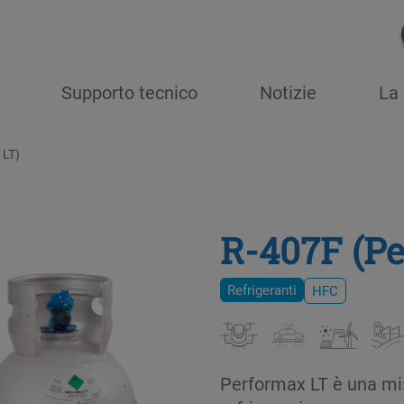
Supporto tecnico
Notizie
La 
 LT)
R-407F (P
Refrigeranti
HFC
Performax LT è una mis