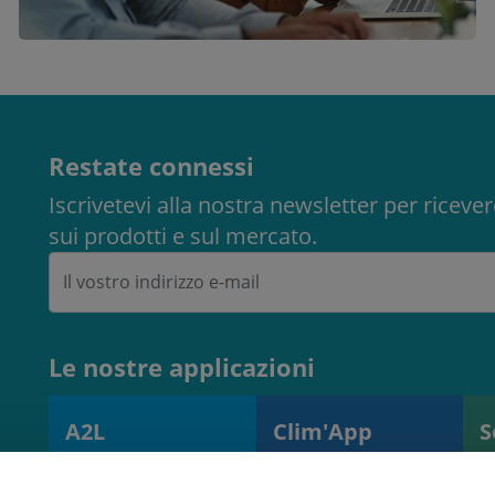
Restate connessi
Iscrivetevi alla nostra newsletter per ricev
sui prodotti e sul mercato.
Le nostre applicazioni
A2L
Clim'App
S
Calcolatore di
Monitoraggio
S
carica A2L
delle operazioni e
s