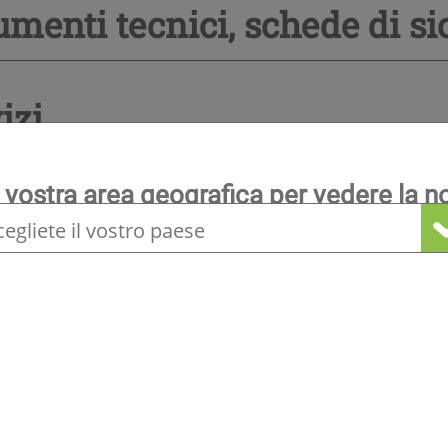
menti tecnici, schede di si
izi
 vostra area geografica per vedere la n
gneria
locale
ormazioni sulla gamma
Altri prodotti che potrebbero interessarvi