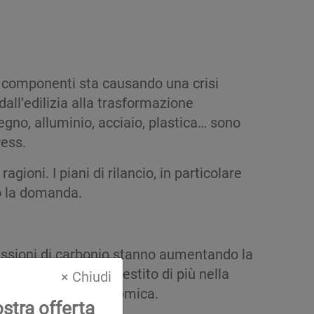
i componenti sta causando una crisi
dall’edilizia alla trasformazione
egno, alluminio, acciaio, plastica… sono
ress.
agioni. I piani di rilancio, in particolare
do la domanda.
missioni di carbonio stanno aumentando la
e famiglie hanno investito di più nella
× Chiudi
durante la crisi economica.
ostra offerta