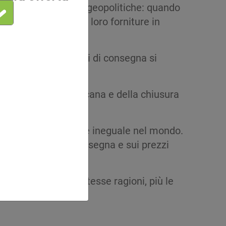
i sono anche ragioni geopolitiche: quando
nno concentrato le loro forniture in
si impennano e i tempi di consegna si
nda cinese e americana e della chiusura
la loro distribuzione ineguale nel mondo.
atto sui tempi di consegna e sui prezzi
ssi colpiti per le stesse ragioni, più le