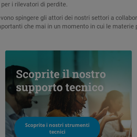
er i rilevatori di perdite.
vono spingere gli attori dei nostri settori a collab
ù importanti che mai in un momento in cui le materi
Scoprite il nostro
supporto tecnico
Scoprite i nostri strumenti
tecnici