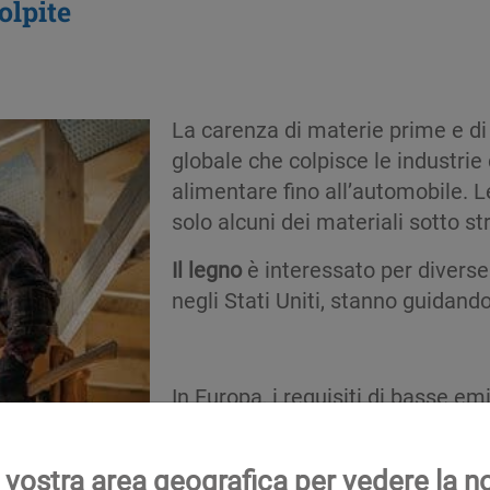
olpite
La carenza di materie prime e d
globale che colpisce le industrie 
alimentare fino all’automobile. L
solo alcuni dei materiali sotto st
Il legno
è interessato per diverse r
negli Stati Uniti, stanno guidan
In Europa, i requisiti di basse e
necessità di legno strutturale e l
ristrutturazione delle loro case 
 vostra area geografica per vedere la n