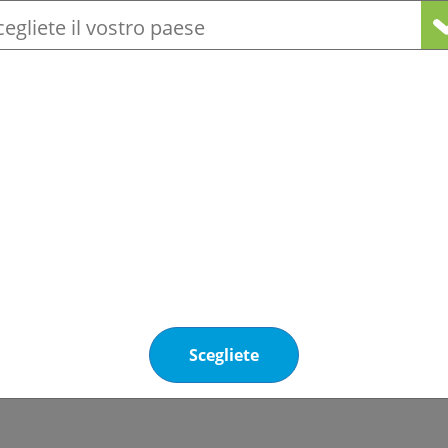
Oltre alle ragioni economiche, c
locale
no proveniente dal Canada, le aziende americane ha
sti a pagare di più per il legno europeo, i prezzi 
isponibilità dei pallet utilizzati per il trasporto.
diventando più scarso a causa della sostenuta doma
ecuperare il ritardo.
a lungo termine come la scarsità delle risorse o 
imballaggi in acciaio potrebbe diminuire, con un imp
ttine.
Scegliete
 o altri componenti degli oli refrigeranti
sono anch’e
iori presso alcuni produttori.