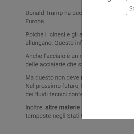
Donald Trump ha deciso di tassare il leg
Europa.
Poiché i cinesi e gli americani sono dispo
allungano. Questo influenza il prezzo e la d
Anche l’acciaio è un materiale che sta 
delle acciaierie che stanno lottando per r
Ma questo non deve mascherare cause più 
Nel prossimo futuro, la disponibilità di 
dei fluidi tecnici confezionati in fusti o la
Inoltre,
altre materie prime come il glicole
tempeste negli Stati Uniti o le forze magg