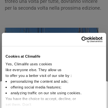
trofeo una volta per tutte, dovranno vincere
per la seconda volta nella prossima edizione.
Cookies at Climalife
Yes, Climalife uses cookies
like everyone else. They allow us
to offer you a better visit of our site by :
personalizing the content and ads;
offering social media features;
× Chiudi
analyzing traffic on our site using cookies.
You have the choice to accept, decline, or
Scegliete la vostra area
I partecipanti sono tornati a casa arricchiti di
set them. Don't