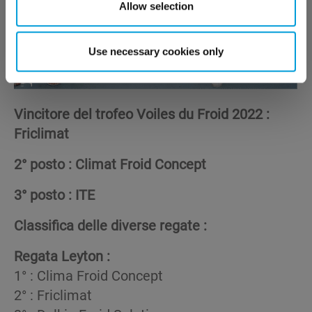
Allow selection
Use necessary cookies only
Vincitore del trofeo Voiles du Froid 2022 :
Friclimat
2° posto : Climat Froid Concept
3° posto : ITE
Classifica delle diverse regate :
Regata Leyton :
1° : Clima Froid Concept
2° : Friclimat